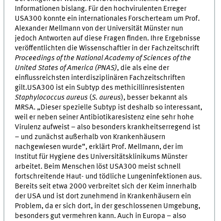
Informationen bislang. Für den hochvirulenten Erreger
USA300 konnte ein internationales Forscherteam um Prof.
Alexander Mellmann von der Universität Münster nun
jedoch Antworten auf diese Fragen finden. Ihre Ergebnisse
veröffentlichten die Wissenschaftler in der Fachzeitschrift
Proceedings of the National Academy of Sciences of the
United States of America (PNAS)
, die als eine der
einflussreichsten interdisziplinären Fachzeitschriften
gilt.USA300 ist ein Subtyp des methicillinresistenten
Staphylococcus aureus
(
S. aureus
), besser bekannt als
MRSA. „Dieser spezielle Subtyp ist deshalb so interessant,
weil er neben seiner Antibiotikaresistenz eine sehr hohe
Virulenz aufweist – also besonders krankheitserregend ist
– und zunächst außerhalb von Krankenhäusern
nachgewiesen wurde“, erklärt Prof. Mellmann, der im
Institut für Hygiene des Universitätsklinikums Münster
arbeitet. Beim Menschen löst USA300 meist schnell
fortschreitende Haut- und tödliche Lungeninfektionen aus.
Bereits seit etwa 2000 verbreitet sich der Keim innerhalb
der USA und ist dort zunehmend in Krankenhäusern ein
Problem, da er sich dort, in der geschlossenen Umgebung,
besonders gut vermehren kann. Auch in Europa – also