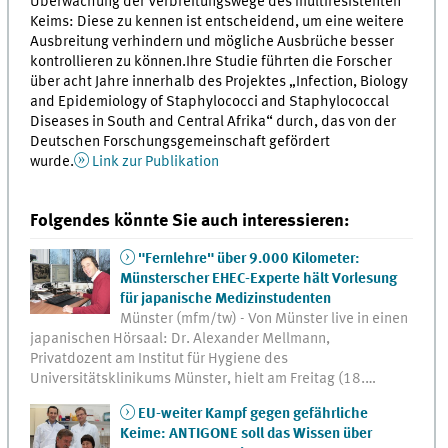
Überwachung der Verbreitungswege des multiresistenten
Keims: Diese zu kennen ist entscheidend, um eine weitere
Ausbreitung verhindern und mögliche Ausbrüche besser
kontrollieren zu können.Ihre Studie führten die Forscher
über acht Jahre innerhalb des Projektes „Infection, Biology
and Epidemiology of Staphylococci and Staphylococcal
Diseases in South and Central Afrika“ durch, das von der
Deutschen Forschungsgemeinschaft gefördert
wurde.
Link zur Publikation
Folgendes könnte Sie auch interessieren:
"Fernlehre" über 9.000 Kilometer:
Münsterscher EHEC-Experte hält Vorlesung
für japanische Medizinstudenten
Münster (mfm/tw) - Von Münster live in einen
japanischen Hörsaal: Dr. Alexander Mellmann,
Privatdozent am Institut für Hygiene des
Universitätsklinikums Münster, hielt am Freitag (18.…
EU-weiter Kampf gegen gefährliche
Keime: ANTIGONE soll das Wissen über