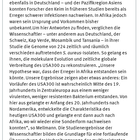
ebenfalls in Deutschland – und der Pazifikregion Asiens
konnten Forscher den Keim in früheren Studien bereits als
Erreger schwerer Infektionen nachweisen. In Afrika jedoch
waren sein Ursprung und Vorkommen bisher
unbekannt.Um hier Antworten zu finden, verglichen die
Wissenschaftler – unter anderem aus Deutschland, der
Schweiz, Kap Verde, Mosambik und Tansania – in ihrer
Studie die Genome von 224 zeitlich und räumlich
verschieden auftretenden
S. aureus
-Isolaten. So gelang es
ihnen, die molekulare Evolution und zeitliche globale
Verbreitung des USA300 zu rekonstruieren. „Unsere
Hypothese war, dass der Erreger in Afrika entstanden sein
könnte. Unsere Ergebnisse zeigen aber etwas anderes: Ein
Vorläufer des USA300 ist wahrscheinlich Mitte des 19.
Jahrhunderts in Zentraleuropa aus einem weniger
virulenten, weniger resistenten Bakterium entstanden. Von
hier aus gelangte er Anfang des 20. Jahrhunderts nach
Nordamerika, entwickelte die Charakteristika des
heutigen USA300 und gelangte erst dann auch nach
Afrika, wo wir wieder eine Sonderform nachweisen
konnten“, so Mellmann. Die Studienergebnisse der
Wissenschaftler bilden die Grundlage für eine fortlaufende