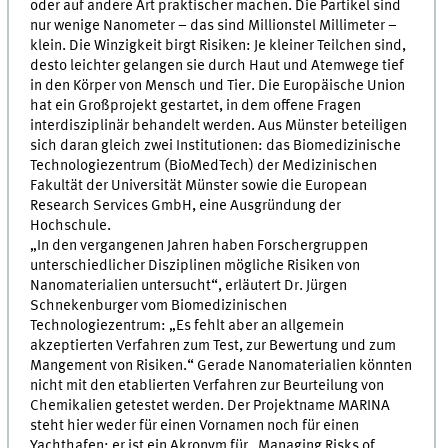
oder auf andere Art praktischer machen. Die Partikel sind
nur wenige Nanometer – das sind Millionstel Millimeter –
klein. Die Winzigkeit birgt Risiken: Je kleiner Teilchen sind,
desto leichter gelangen sie durch Haut und Atemwege tief
in den Körper von Mensch und Tier. Die Europäische Union
hat ein Großprojekt gestartet, in dem offene Fragen
interdisziplinär behandelt werden. Aus Münster beteiligen
sich daran gleich zwei Institutionen: das Biomedizinische
Technologiezentrum (BioMedTech) der Medizinischen
Fakultät der Universität Münster sowie die European
Research Services GmbH, eine Ausgründung der
Hochschule.
„In den vergangenen Jahren haben Forschergruppen
unterschiedlicher Disziplinen mögliche Risiken von
Nanomaterialien untersucht“, erläutert Dr. Jürgen
Schnekenburger vom Biomedizinischen
Technologiezentrum: „Es fehlt aber an allgemein
akzeptierten Verfahren zum Test, zur Bewertung und zum
Mangement von Risiken.“ Gerade Nanomaterialien könnten
nicht mit den etablierten Verfahren zur Beurteilung von
Chemikalien getestet werden. Der Projektname MARINA
steht hier weder für einen Vornamen noch für einen
Yachthafen; er ist ein Akronym für „Managing Risks of