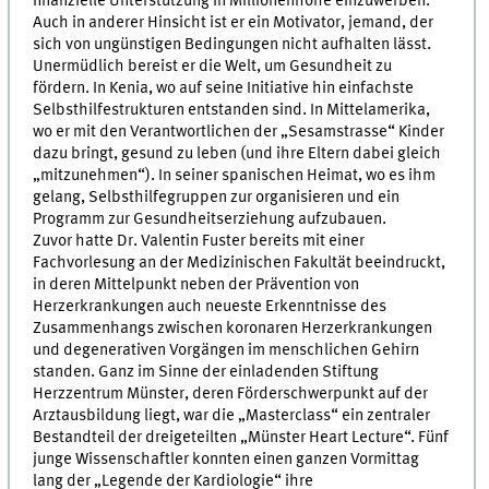
finanzielle Unterstützung in Millionenhöhe einzuwerben.
Auch in anderer Hinsicht ist er ein Motivator, jemand, der
sich von ungünstigen Bedingungen nicht aufhalten lässt.
Unermüdlich bereist er die Welt, um Gesundheit zu
fördern. In Kenia, wo auf seine Initiative hin einfachste
Selbsthilfestrukturen entstanden sind. In Mittelamerika,
wo er mit den Verantwortlichen der „Sesamstrasse“ Kinder
dazu bringt, gesund zu leben (und ihre Eltern dabei gleich
„mitzunehmen“). In seiner spanischen Heimat, wo es ihm
gelang, Selbsthilfegruppen zur organisieren und ein
Programm zur Gesundheitserziehung aufzubauen.
Zuvor hatte Dr. Valentin Fuster bereits mit einer
Fachvorlesung an der Medizinischen Fakultät beeindruckt,
in deren Mittelpunkt neben der Prävention von
Herzerkrankungen auch neueste Erkenntnisse des
Zusammenhangs zwischen koronaren Herzerkrankungen
und degenerativen Vorgängen im menschlichen Gehirn
standen. Ganz im Sinne der einladenden Stiftung
Herzzentrum Münster, deren Förderschwerpunkt auf der
Arztausbildung liegt, war die „Masterclass“ ein zentraler
Bestandteil der dreigeteilten „Münster Heart Lecture“. Fünf
junge Wissenschaftler konnten einen ganzen Vormittag
lang der „Legende der Kardiologie“ ihre