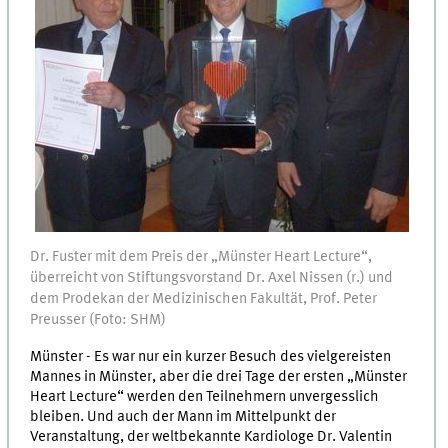
Dr. Fuster mit dem Preis der „Münster Heart Lecture“,
überreicht von Stiftungsvorstand Dr. Axel Nissen (r.) und
dem Prodekan der Medizinischen Fakultät, Prof. Peter
Preusser (Foto: SHM)
Münster - Es war nur ein kurzer Besuch des vielgereisten
Mannes in Münster, aber die drei Tage der ersten „Münster
Heart Lecture“ werden den Teilnehmern unvergesslich
bleiben. Und auch der Mann im Mittelpunkt der
Veranstaltung, der weltbekannte Kardiologe Dr. Valentin