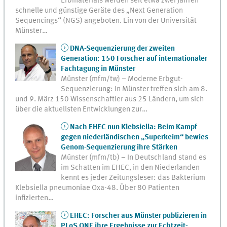
Erbmaterials werden seit etwa zwei Jahren
schnelle und günstige Geräte des „Next Generation
Sequencings“ (NGS) angeboten. Ein von der Universität
Münster…
DNA-Sequenzierung der zweiten
Generation: 150 Forscher auf internationaler
Fachtagung in Münster
Münster (mfm/tw) – Moderne Erbgut-
Sequenzierung: In Münster treffen sich am 8.
und 9. März 150 Wissenschaftler aus 25 Ländern, um sich
über die aktuellsten Entwicklungen zur…
Nach EHEC nun Klebsiella: Beim Kampf
gegen niederländischen „Superkeim“ bewies
Genom-Sequenzierung ihre Stärken
Münster (mfm/tb) – In Deutschland stand es
im Schatten im EHEC, in den Niederlanden
kennt es jeder Zeitungsleser: das Bakterium
Klebsiella pneumoniae Oxa-48. Über 80 Patienten
infizierten…
EHEC: Forscher aus Münster publizieren in
PLoS ONE ihre Ergebnisse zur Echtzeit-