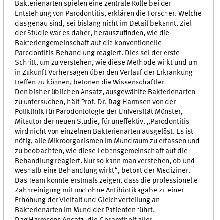
Bakterienarten spielen eine zentrale Rolle bei der
Entstehung von Parodontitis, erklären die Forscher. Welche
das genau sind, sei bislang nicht im Detail bekannt. Ziel
der Studie war es daher, herauszufinden, wie die
Bakteriengemeinschaft auf die konventionelle
Parodontitis-Behandlung reagiert. Dies sei der erste
Schritt, um zu verstehen, wie diese Methode wirkt und um
in Zukunft Vorhersagen über den Verlauf der Erkrankung
treffen zu können, betonen die Wissenschaftler.
Den bisher üblichen Ansatz, ausgewählte Bakterienarten
zu untersuchen, hält Prof. Dr. Dag Harmsen von der
Poliklinik für Parodontologie der Universität Münster,
Mitautor der neuen Studie, für uneffektiv. „Parodontitis
wird nicht von einzelnen Bakterienarten ausgelöst. Es ist
nötig, alle Mikroorganismen im Mundraum zu erfassen und
zu beobachten, wie diese Lebensgemeinschaft auf die
Behandlung reagiert. Nur so kann man verstehen, ob und
weshalb eine Behandlung wirkt“, betont der Mediziner.
Das Team konnte erstmals zeigen, dass die professionelle
Zahnreinigung mit und ohne Antibiotikagabe zu einer
Erhöhung der Vielfalt und Gleichverteilung an
Bakterienarten im Mund der Patienten führt.
Dag Harmsens Ansatz, die Gesamtheit aller