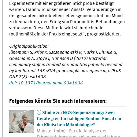
Experimente mit einer größeren Stichprobe bestätigt
werden. Dann wird unser neuer Ansatz, Veränderungen in
der gesamten mikrobiellen Lebensgemeinschaft im Mund
zu beobachten, den Erfolg von Parodontitis-Behandlungen
verbessern. Diese Methode wird sicherlich bald
routinemäßig in der Praxis eingesetzt“, prognostiziert er.
Originalpublikation:
Jünemann S, Prior K, Szczepanowski R, Harks I, Ehmke B,
Goesmann A, Stoye J, Harmsen D (2012) Bacterial
community shift in treated periodontitis patients revealed
by Ion Torrent 16S rRNA gene amplicon sequencing. PLoS
ONE 7(8): e41606
doi: 10.1371/journal.pone.0041606
Folgendes könnte Sie auch interessieren:
Studie zur NGS-Sequenzierung: Zwei
Geräte „reif für baldigen Routine-Einsatz in
der Klinischen Mikrobiologie“
Münster (mfm) - Für die Analyse der