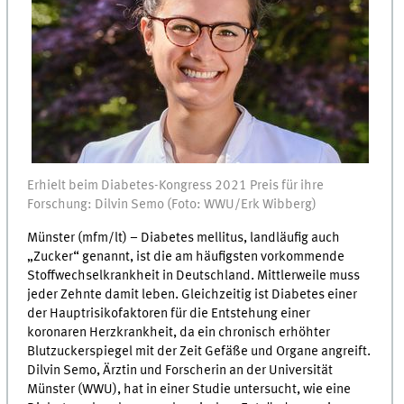
Erhielt beim Diabetes-Kongress 2021 Preis für ihre
Forschung: Dilvin Semo (Foto: WWU/Erk Wibberg)
Münster (mfm/lt) – Diabetes mellitus, landläufig auch
„Zucker“ genannt, ist die am häufigsten vorkommende
Stoffwechselkrankheit in Deutschland. Mittlerweile muss
jeder Zehnte damit leben. Gleichzeitig ist Diabetes einer
der Hauptrisikofaktoren für die Entstehung einer
koronaren Herzkrankheit, da ein chronisch erhöhter
Blutzuckerspiegel mit der Zeit Gefäße und Organe angreift.
Dilvin Semo, Ärztin und Forscherin an der Universität
Münster (WWU), hat in einer Studie untersucht, wie eine