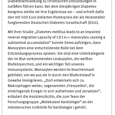
Diabeteserkrankung zu chronischen Entzündungen in
Gefäßen führen kann. Bei dem diesjährigen Diabetes-
Kongress stellte sie ihre Ergebnisse vor – und erhielt dafür
den mit 500 Euro dotierten Posterpreis der als Veranstalter
fungierenden Deutschen Diabetes-Gesellschaft (DGG).
Mit ihrer Studie „Diabetes mellitus leads to an impaired
reverse migration capacity of CD14++ monocytes causing a
subluminal accumulation“ konnte Semo aufzeigen, dass
Monozyten eine entscheidende Rolle bei dem
Entzündungsprozess spielen. Sie sind eine Unterkategorie
der im Blut vorkommenden Leukozyten, der weißen
Blutkörperchen, und ein wichtiger Teil unseres
Immunsystems. Monozyten werden im Knochenmark
gebildet, von wo aus sie in durch den Blutkreislauf in
Gewebe immigrieren. „Dort entwickeln sich zu
Makrophagen weiter, sogenannten ‚Fresszellen‘, die
eindringende Erreger in sich aufnehmen und zersetzen“,
erläutert die Assistenzärztin, die zum Team der
Forschungsgruppe „Molekulare Kardiologie“ an der
münsterschen Uniklinik für Kardiologie I gehört.