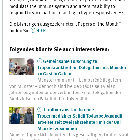
modulate the immune system and alters its ability to
respond to vaccination, resulting in hyperresponsiveness.
Die bisherigen ausgezeichneten „Papers of the Month“
finden Sie
HIER
.
Folgendes könnte Sie auch interessieren:
Gemeinsame Forschung zu
Tropenkrankheiten: Delegation aus Münster
zu Gast in Gabun
Münster (mfm/nn) – Lambaréné liegt fern
von Münster – dennoch sind beide Städte seit vielen
Jahren eng miteinander verbunden. Eine Delegation der
Medizinischen Fakultät der Universität…
Türöffner aus Lambaréné:
Tropenmediziner Selidji Todagbe Agnandji
arbeitet seit zwei Jahrzehnten mit der Uni
Münster zusammen
Münster (upm/kk) - Inmitten des geschäftigen Treibens auf