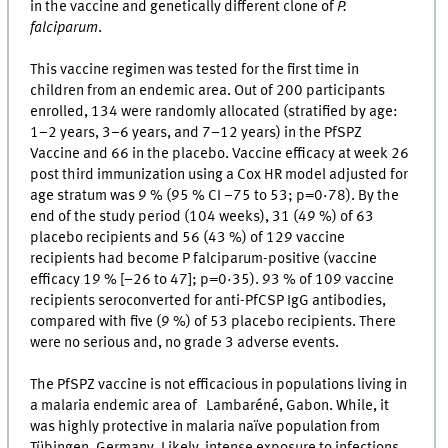
in the vaccine and genetically different clone of
P.
falciparum
.
This vaccine regimen was tested for the first time in
children from an endemic area. Out of 200 participants
enrolled, 134 were randomly allocated (stratified by age:
1–2 years, 3–6 years, and 7–12 years) in the PfSPZ
Vaccine and 66 in the placebo. Vaccine efficacy at week 26
post third immunization using a Cox HR model adjusted for
age stratum was 9 % (95 % CI −75 to 53; p=0·78). By the
end of the study period (104 weeks), 31 (49 %) of 63
placebo recipients and 56 (43 %) of 129 vaccine
recipients had become P falciparum-positive (vaccine
efficacy 19 % [−26 to 47]; p=0·35). 93 % of 109 vaccine
recipients seroconverted for anti-PfCSP IgG antibodies,
compared with five (9 %) of 53 placebo recipients. There
were no serious and, no grade 3 adverse events.
The PfSPZ vaccine is not efficacious in populations living in
a malaria endemic area of Lambaréné, Gabon. While, it
was highly protective in malaria naïve population from
Tübingen, Germany. Likely, intense exposure to infections