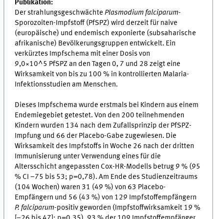
Publikation:
Der strahlungsgeschwächte
Plasmodium falciparum
-
Sporozoiten-Impfstoff (PfSPZ) wird derzeit für naive
(europäische) und endemisch exponierte (subsaharische
afrikanische) Bevölkerungsgruppen entwickelt. Ein
verkürztes Impfschema mit einer Dosis von
9,0×10^5 PfSPZ an den Tagen 0, 7 und 28 zeigt eine
Wirksamkeit von bis zu 100 % in kontrollierten Malaria-
Infektionsstudien am Menschen.
Dieses Impfschema wurde erstmals bei Kindern aus einem
Endemiegebiet getestet. Von den 200 teilnehmenden
Kindern wurden 134 nach dem Zufallsprinzip der PfSPZ-
Impfung und 66 der Placebo-Gabe zugewiesen. Die
Wirksamkeit des Impfstoffs in Woche 26 nach der dritten
Immunisierung unter Verwendung eines für die
Altersschicht angepassten Cox-HR-Modells betrug 9 % (95
% CI −75 bis 53; p=0,78). Am Ende des Studienzeitraums
(104 Wochen) waren 31 (49 %) von 63 Placebo-
Empfängern und 56 (43 %) von 129 Impfstoffempfängern
P. falciparum
-positiv geworden (Impfstoffwirksamkeit 19 %
[−26 bis 47]; p=0,35). 93 % der 109 Impfstoffempfänger