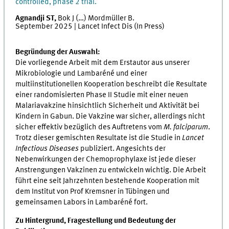
controlled, phase 2 trial.
Agnandji ST,
Bok J (…) Mordmüller B.
September 2025 | Lancet Infect Dis (In Press)
Begründung der Auswahl:
Die vorliegende Arbeit mit dem Erstautor aus unserer
Mikrobiologie und Lambaréné und einer
multiinstitutionellen Kooperation beschreibt die Resultate
einer randomisierten Phase II Studie mit einer neuen
Malariavakzine hinsichtlich Sicherheit und Aktivität bei
Kindern in Gabun. Die Vakzine war sicher, allerdings nicht
sicher effektiv bezüglich des Auftretens vom
M. falciparum
.
Trotz dieser gemischten Resultate ist die Studie in
Lancet
Infectious Diseases
publiziert. Angesichts der
Nebenwirkungen der Chemoprophylaxe ist jede dieser
Anstrengungen Vakzinen zu entwickeln wichtig. Die Arbeit
führt eine seit Jahrzehnten bestehende Kooperation mit
dem Institut von Prof Kremsner in Tübingen und
gemeinsamen Labors in Lambaréné fort.
Zu Hintergrund, Fragestellung und Bedeutung der