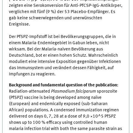
zeigten eine Serokonversion für Anti-PfCSP-IgG-Antikörper,
verglichen mit fünf (9 %) der 53 Placebo-Empfänger. Es
gab keine schwerwiegenden und unerwünschten
Ereignisse.
Der PfSPZ-Impfstoff ist bei Bevölkerungsgruppen, die in
einem Malaria-Endemiegebiet in Gabun leben, nicht
wirksam. Bei der Malaria-naiven Bevölkerung aus
Deutschland, bot er einen hohen Schutz. Wahrscheinlich
moduliert eine intensive Exposition gegenüber Infektionen
das Immunsystem und verändert dessen Fähigkeit, auf
Impfungen zu reagieren.
Background and fundamental question of the publication:
Radiation-attenuated
Plasmodium falciparum
sporozoite
(PfSPZ) vaccine is being developed among naïve
(European) and endemically exposed (sub-Saharan
African) populations. A condensed immunization regimen
delivered on days 0, 7, 28 at a dose of 9,0 ×10^5 PfSPZ
shows up to 100 % efficacy using controlled human
malaria infection trial with both the same parasite strain as