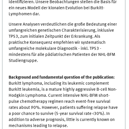
identifizieren. Unsere Beobachtungen stellen die Basis für
ein neues Modell der klonalen Evolution bei Burkitt-
Lymphomen dar.
Unsere Analysen verdeutlichen die große Bedeutung einer
umfangreichen genetischen Charakterisierung, inklusive
TP53, zum initialen Zeitpunkt der Erkrankung. Als
praktische Konsequenz empfehlen wir systematisch
umfangreiche molekulare Diagnostik - inkl. TP53 -
mindestens für alle pädiatrischen Patienten der NHL-BFM
Studiengruppe.
Background and fundamental question of the publication:
Burkitt lymphoma, including its leukemic complement
Burkitt leukemia, is a mature highly aggressive B-cell Non-
Hodgkin Lymphoma. Current intensive NHL-BFM short-
pulse chemotherapy regimen reach event-free survival
rates about 90%. However, patients suffering relapse have
a poor chance to survive (5-year survival rate <30%). In
addition to adverse prognosis, little is currently known on
mechanisms leading to relapse.