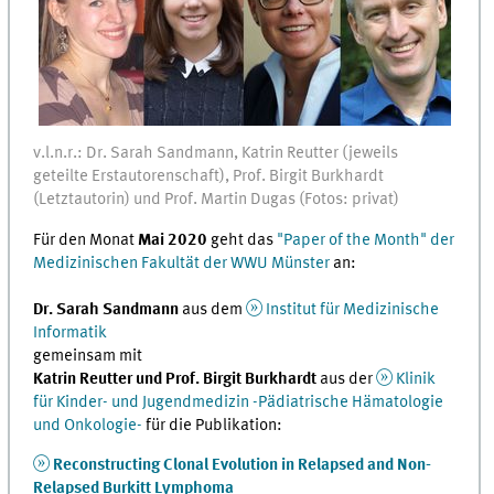
v.l.n.r.: Dr. Sarah Sandmann, Katrin Reutter (jeweils
geteilte Erstautorenschaft), Prof. Birgit Burkhardt
(Letztautorin) und Prof. Martin Dugas (Fotos: privat)
Für den Monat
Mai 2020
geht das
"Paper of the Month" der
Medizinischen Fakultät der WWU Münster
an:
Dr. Sarah Sandmann
aus dem
Institut für Medizinische
Informatik
gemeinsam mit
Katrin Reutter und Prof. Birgit Burkhardt
aus der
Klinik
für Kinder- und Jugendmedizin -Pädiatrische Hämatologie
und Onkologie-
für die Publikation:
Reconstructing Clonal Evolution in Relapsed and Non-
Relapsed Burkitt Lymphoma