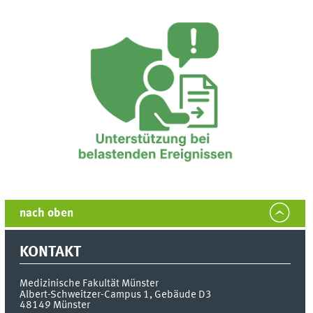
nach oben
KONTAKT
Medizinische Fakultät Münster
Albert-Schweitzer-Campus 1, Gebäude D3
48149
Münster