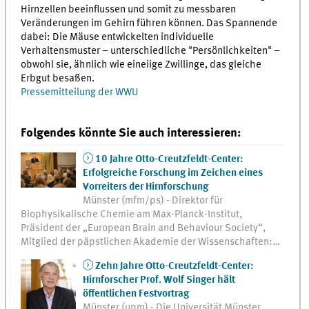
Hirnzellen beeinflussen und somit zu messbaren
Veränderungen im Gehirn führen können. Das Spannende
dabei: Die Mäuse entwickelten individuelle
Verhaltensmuster – unterschiedliche "Persönlichkeiten" –
obwohl sie, ähnlich wie eineiige Zwillinge, das gleiche
Erbgut besaßen.
Pressemitteilung der WWU
Folgendes könnte Sie auch interessieren:
10 Jahre Otto-Creutzfeldt-Center:
Erfolgreiche Forschung im Zeichen eines
Vorreiters der Hirnforschung
Münster (mfm/ps) - Direktor für
Biophysikalische Chemie am Max-Planck-Institut,
Präsident der „European Brain and Behaviour Society“,
Mitglied der päpstlichen Akademie der Wissenschaften:…
Zehn Jahre Otto-Creutzfeldt-Center:
Hirnforscher Prof. Wolf Singer hält
öffentlichen Festvortrag
Münster (upm) - Die Universität Münster