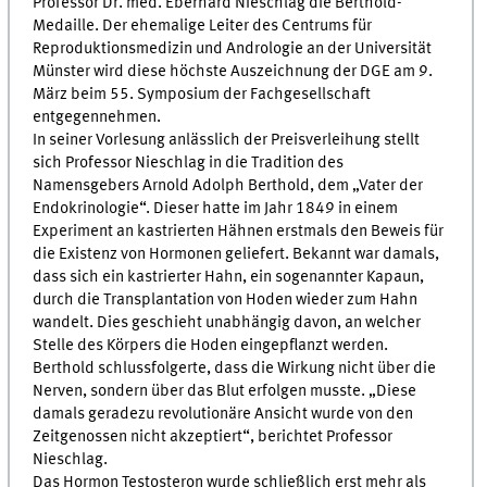
Professor Dr. med. Eberhard Nieschlag die Berthold-
Medaille. Der ehemalige Leiter des Centrums für
Reproduktionsmedizin und Andrologie an der Universität
Münster wird diese höchste Auszeichnung der DGE am 9.
März beim 55. Symposium der Fachgesellschaft
entgegennehmen.
In seiner Vorlesung anlässlich der Preisverleihung stellt
sich Professor Nieschlag in die Tradition des
Namensgebers Arnold Adolph Berthold, dem „Vater der
Endokrinologie“. Dieser hatte im Jahr 1849 in einem
Experiment an kastrierten Hähnen erstmals den Beweis für
die Existenz von Hormonen geliefert. Bekannt war damals,
dass sich ein kastrierter Hahn, ein sogenannter Kapaun,
durch die Transplantation von Hoden wieder zum Hahn
wandelt. Dies geschieht unabhängig davon, an welcher
Stelle des Körpers die Hoden eingepflanzt werden.
Berthold schlussfolgerte, dass die Wirkung nicht über die
Nerven, sondern über das Blut erfolgen musste. „Diese
damals geradezu revolutionäre Ansicht wurde von den
Zeitgenossen nicht akzeptiert“, berichtet Professor
Nieschlag.
Das Hormon Testosteron wurde schließlich erst mehr als