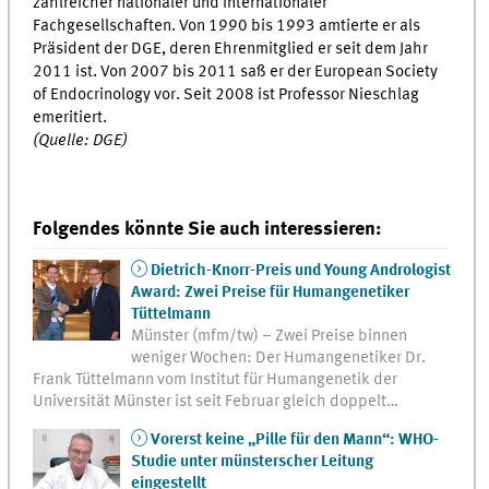
zahlreicher nationaler und internationaler
Fachgesellschaften. Von 1990 bis 1993 amtierte er als
Präsident der DGE, deren Ehrenmitglied er seit dem Jahr
2011 ist. Von 2007 bis 2011 saß er der European Society
of Endocrinology vor. Seit 2008 ist Professor Nieschlag
emeritiert.
(Quelle: DGE)
Folgendes könnte Sie auch interessieren:
Dietrich-Knorr-Preis und Young Andrologist
Award: Zwei Preise für Humangenetiker
Tüttelmann
Münster (mfm/tw) – Zwei Preise binnen
weniger Wochen: Der Humangenetiker Dr.
Frank Tüttelmann vom Institut für Humangenetik der
Universität Münster ist seit Februar gleich doppelt…
Vorerst keine „Pille für den Mann“: WHO-
Studie unter münsterscher Leitung
eingestellt