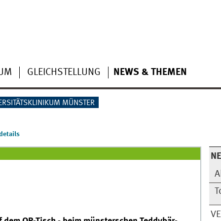
IUM
GLEICHSTELLUNG
NEWS & THEMEN
ERSITÄTSKLINIKUM MÜNSTER
etails
N
A
T
V