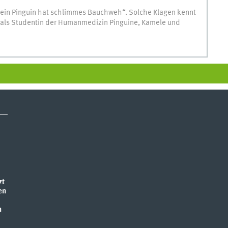
mein Pinguin hat schlimmes Bauchweh“. Solche Klagen kennt
r als Studentin der Humanmedizin Pinguine, Kamele und
zt
en
n