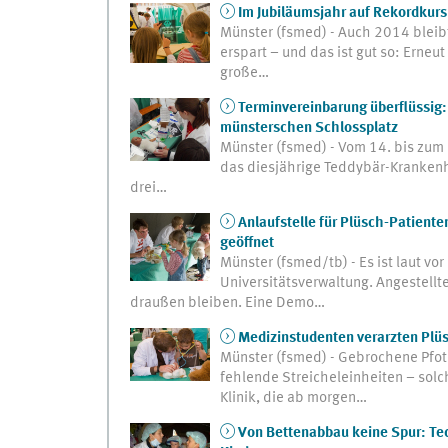
Im Jubiläumsjahr auf Rekordkurs
Münster (fsmed) - Auch 2014 bleibt
erspart – und das ist gut so: Erneu
große…
Terminvereinbarung überflüssig
münsterschen Schlossplatz
Münster (fsmed) - Vom 14. bis zum
das diesjährige Teddybär-Krankenh
drei…
Anlaufstelle für Plüsch-Patien
geöffnet
Münster (fsmed/tb) - Es ist laut v
Universitätsverwaltung. Angestellt
draußen bleiben. Eine Demo…
Medizinstudenten verarzten Plü
Münster (fsmed) - Gebrochene Pfot
fehlende Streicheleinheiten – solc
Klinik, die ab morgen…
Von Bettenabbau keine Spur: Te