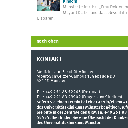
Kindern
Münster (mfm/tb) - „Frau Doktor, 
Meybrit Kurtz - und das, obwohl ih
Eisbären…
nach oben
KONTAKT
Medizinische Fakultät Münster
Albert-Schweitzer-Campus 1, Gebäude D3
48149
Münster
Tel.:
+49 251 83 52263 (Dekanat)
Tel.: +49 251 83 58902 (Fragen zum Studium)
Sofern Sie einen Termin bei einer Ärztin/einem Ar
des Universitätsklinikums Münster benötigen, ruf
Sie bitte in der Zentrale des UKM an: +49 251 83
55555.
Hier finden Sie eine Übersicht der Klinike
des Universitätsklinikums Münster.