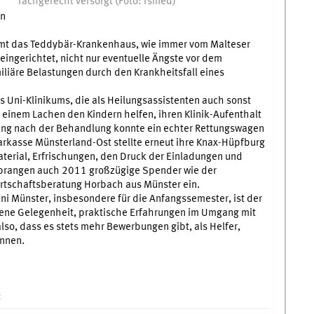
fachgerecht versorgt (Foto: fsmed)
en
mmt das Teddybär-Krankenhaus, wie immer vom Malteser
eingerichtet, nicht nur eventuelle Ängste vor dem
iliäre Belastungen durch den Krankheitsfall eines
es Uni-Klinikums, die als Heilungsassistenten auch sonst
t einem Lachen den Kindern helfen, ihren Klinik-Aufenthalt
lung nach der Behandlung konnte ein echter Rettungswagen
arkasse Münsterland-Ost stellte erneut ihre Knax-Hüpfburg
terial, Erfrischungen, den Druck der Einladungen und
sprangen auch 2011 großzügige Spender wie der
rtschaftsberatung Horbach aus Münster ein.
i Münster, insbesondere für die Anfangssemester, ist der
ene Gelegenheit, praktische Erfahrungen im Umgang mit
so, dass es stets mehr Bewerbungen gibt, als Helfer,
önnen.
: