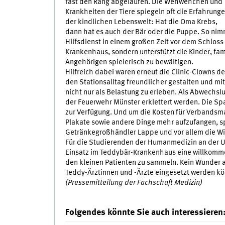
fast den Rang abgelaufen. Die Wehwehchen und
Krankheiten der Tiere spiegeln oft die Erfahrung
der kindlichen Lebenswelt: Hat die Oma Krebs,
dann hat es auch der Bär oder die Puppe. So ni
Hilfsdienst in einem großen Zelt vor dem Schloss 
Krankenhaus, sondern unterstützt die Kinder, fam
Angehörigen spielerisch zu bewältigen.
Hilfreich dabei waren erneut die Clinic-Clowns d
den Stationsalltag freundlicher gestalten und mi
nicht nur als Belastung zu erleben. Als Abwechs
der Feuerwehr Münster erklettert werden. Die Sp
zur Verfügung. Und um die Kosten für Verbandsma
Plakate sowie andere Dinge mehr aufzufangen, 
Getränkegroßhändler Lappe und vor allem die Wi
Für die Studierenden der Humanmedizin an der Un
Einsatz im Teddybär-Krankenhaus eine willkomm
den kleinen Patienten zu sammeln. Kein Wunder al
Teddy-Ärztinnen und -Ärzte eingesetzt werden k
(Pressemitteilung der Fachschaft Medizin)
Folgendes könnte Sie auch interessieren