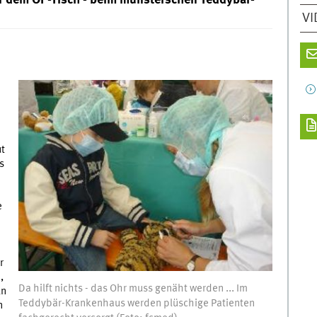
uf dem OP-Tisch - beim münsterschen Teddybär-
VI
ut
s
e
r
,
Da hilft nichts - das Ohr muss genäht werden ... Im
ln
Teddybär-Krankenhaus werden plüschige Patienten
n