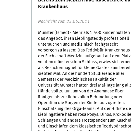
Bereits zum siebten Mal: Kuscheltiere a
Krankenhaus
Nachricht vom 23.05.2011
Münster (fsmed) - Mehr als 1.400 Kinder nutzten
das Angebot, ihren Lieblingsteddy professionell
untersuchen und medizinisch fachgerecht
versorgen zu lassen: Das Teddybär-Krankenhaus
der Fachschaft Medizin, aufgebaut auf dem Platz
vor dem münsterschen Schloss, erwies sich erne
als Besuchermagnet für kleine Gäste - zum bereit
siebten Mal. An die hundert Studierende aller
Semester der Medizinischen Fakultät der
Universität Münster hatten drei Mai-Tage lang all
Hände voll zu tun, um von der Anamnese über
Röntgen bis zur liebevollen Behandlung oder
Operation die Sorgen der Kinder aufzugreifen.
Einschätzung des Orga-Teams: Auf der Hitliste de
Lieblingstiere haben rosa Ponys, Dinos, Krokodile
Schlangen und andere Trostspender zum Kusche
und Einschlafen dem klassischen Teddybär scho