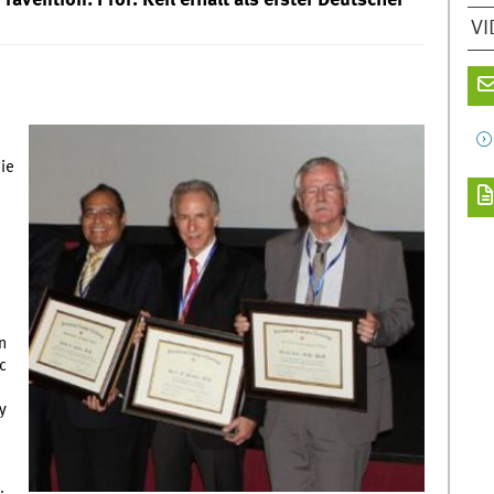
ävention: Prof. Keil erhält als erster Deutscher
VI
ie
n
c
y