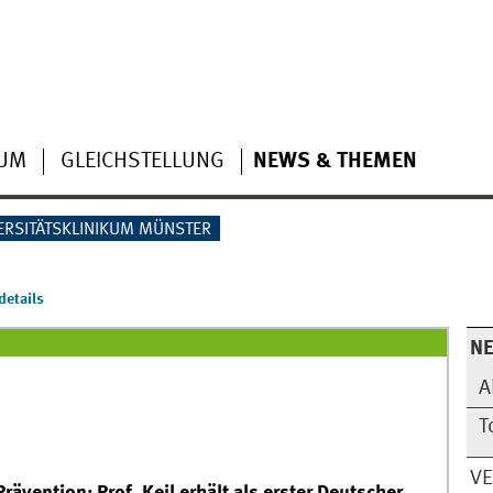
IUM
GLEICHSTELLUNG
NEWS & THEMEN
ERSITÄTSKLINIKUM MÜNSTER
etails
N
A
T
V