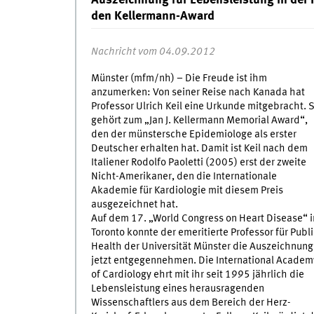
Auszeichnung für Lebensleistung in der Pr
den Kellermann-Award
Nachricht vom 04.09.2012
Münster (mfm/nh) – Die Freude ist ihm
anzumerken: Von seiner Reise nach Kanada hat
Professor Ulrich Keil eine Urkunde mitgebracht. S
gehört zum „Jan J. Kellermann Memorial Award“,
den der münstersche Epidemiologe als erster
Deutscher erhalten hat. Damit ist Keil nach dem
Italiener Rodolfo Paoletti (2005) erst der zweite
Nicht-Amerikaner, den die Internationale
Akademie für Kardiologie mit diesem Preis
ausgezeichnet hat.
Auf dem 17. „World Congress on Heart Disease“ i
Toronto konnte der emeritierte Professor für Publi
Health der Universität Münster die Auszeichnung
jetzt entgegennehmen. Die International Academ
of Cardiology ehrt mit ihr seit 1995 jährlich die
Lebensleistung eines herausragenden
Wissenschaftlers aus dem Bereich der Herz-