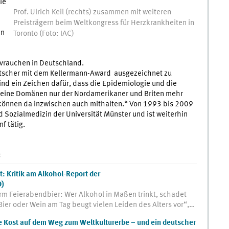
ie
Prof. Ulrich Keil (rechts) zusammen mit weiteren
Preisträgern beim Weltkongress für Herzkrankheiten in
en
Toronto (Foto: IAC)
ivrauchen in Deutschland.
eutscher mit dem Kellermann-Award ausgezeichnet zu
sind ein Zeichen dafür, dass die Epidemiologie und die
 keine Domänen nur der Nordamerikaner und Briten mehr
können da inzwischen auch mithalten.“ Von 1993 bis 2009
und Sozialmedizin der Universität Münster und ist weiterhin
f tätig.
:
: Kritik am Alkohol-Report der
O)
rm Feierabendbier: Wer Alkohol in Maßen trinkt, schadet
Bier oder Wein am Tag beugt vielen Leiden des Alters vor“,…
e Kost auf dem Weg zum Weltkulturerbe – und ein deutscher