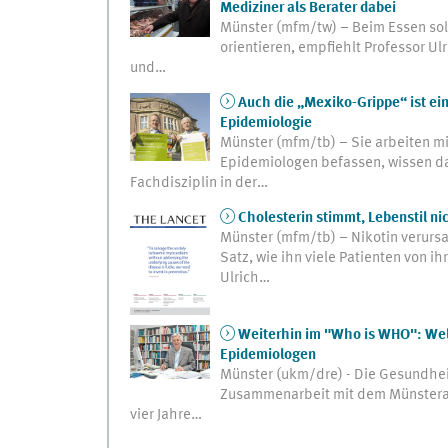
Mediziner als Berater dabei
Münster (mfm/tw) – Beim Essen sol
orientieren, empfiehlt Professor Ul
und…
Auch die „Mexiko-Grippe“ ist ei
Epidemiologie
Münster (mfm/tb) – Sie arbeiten mit
Epidemiologen befassen, wissen da
Fachdisziplin in der…
Cholesterin stimmt, Lebenstil ni
Münster (mfm/tb) – Nikotin verursa
Satz, wie ihn viele Patienten von i
Ulrich…
Weiterhin im "Who is WHO": Wel
Epidemiologen
Münster (ukm/dre) - Die Gesundhei
Zusammenarbeit mit dem Münsterane
vier Jahre…