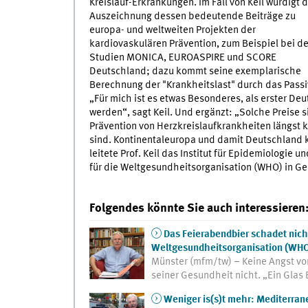
Kreislauf-Erkrankungen. Im Fall von Keil würdigt d
Auszeichnung dessen bedeutende Beiträge zu
europa- und weltweiten Projekten der
kardiovaskulären Prävention, zum Beispiel bei d
Studien MONICA, EUROASPIRE und SCORE
Deutschland
; dazu kommt seine exemplarische
Berechnung der "Krankheitslast" durch das Pass
„Für mich ist es etwas Besonderes, als erster D
werden“, sagt Keil. Und ergänzt: „Solche Preise 
Prävention von Herzkreislaufkrankheiten längst
sind. Kontinentaleuropa und damit Deutschland 
leitete Prof. Keil das Institut für Epidemiologie 
für die Weltgesundheitsorganisation (WHO) in Gen
Folgendes könnte Sie auch interessieren
Das Feierabendbier schadet nicht
Weltgesundheitsorganisation (WH
Münster (mfm/tw) – Keine Angst vo
seiner Gesundheit nicht. „Ein Glas 
Weniger is(s)t mehr: Mediterran