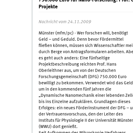
750.000 Euro für Nano-Forschung: Prof. O
Projekte
Nachricht vom 24.11.2009
Münster (mfm/pc) - Wer forschen will, benötigt
Geld – und Geduld. Denn bevor Fördermittel
fließen können, müssen sich Wissenschaftler mei
durch Berge von Antragsformularen arbeiten. Ab
es geht auch anders: Eine fünfseitige
Projektbeschreibung reichten Prof. Hans
Oberleithner aus, um von der Deutschen
Forschungsgemeinschaft (DFG) 750.000 Euro
bewilligt zu bekommen. Verwendet wird das Geld
um in den kommenden fünf Jahren die
„Dynamische Nanomechanik einer lebenden Zell
bis ins Einzelne aufzuklären. Grundlagen dieses
Erfolges: ein neues Förderinstrument der DFG – 
der Vertrauensvorschuss, den der Leiter des
Instituts für Physiologie II der Universität Münster
(WWU) dort genießt.
Seit Aufkommen des Mikroskopie-Verfahrens