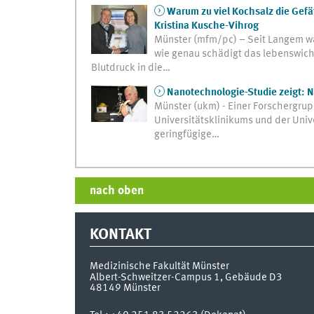
Warum zu viel Kochsalz die Gefä
Kristina Kusche-Vihrog
Münster (mfm/pc) – Seit Langem wa
wie genau schädigt das lebenswich
Blutdruck in die…
Nanotechnologie-Studie zeigt: N
Münster (ukm) - Einer Forschergrupp
Universitätsklinikums und der Univ
geringfügige…
nach oben
KONTAKT
Medizinische Fakultät Münster
Albert-Schweitzer-Campus 1, Gebäude D3
48149
Münster