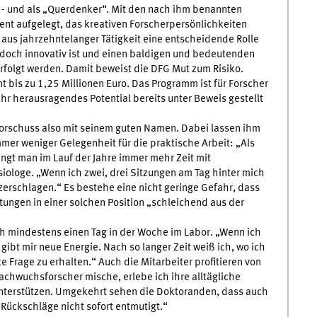
s - und als „Querdenker“. Mit den nach ihm benannten
ent aufgelegt, das kreativen Forscherpersönlichkeiten
 aus jahrzehntelanger Tätigkeit eine entscheidende Rolle
jedoch innovativ ist und einen baldigen und bedeutenden
erfolgt werden. Damit beweist die DFG Mut zum Risiko.
t bis zu 1,25 Millionen Euro. Das Programm ist für Forscher
ihr herausragendes Potential bereits unter Beweis gestellt
vorschuss also mit seinem guten Namen. Dabei lassen ihm
er weniger Gelegenheit für die praktische Arbeit: „Als
ingt man im Lauf der Jahre immer mehr Zeit mit
iologe. „Wenn ich zwei, drei Sitzungen am Tag hinter mich
zerschlagen.“ Es bestehe eine nicht geringe Gefahr, dass
tungen in einer solchen Position „schleichend aus der
h mindestens einen Tag in der Woche im Labor. „Wenn ich
gibt mir neue Energie. Nach so langer Zeit weiß ich, wo ich
 Frage zu erhalten.“ Auch die Mitarbeiter profitieren von
achwuchsforscher mische, erlebe ich ihre alltägliche
unterstützen. Umgekehrt sehen die Doktoranden, dass auch
Rückschläge nicht sofort entmutigt.“