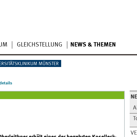
IUM
GLEICHSTELLUNG
NEWS & THEMEN
ERSITÄTSKLINIKUM MÜNSTER
etails
N
A
T
V