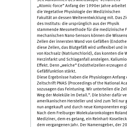
„Atomic-force“ Anfang der 1990er Jahre arbeitet
die Vegetative Physiologie der Medizinischen
Fakultät an dessen Weiterentwicklung mit. Das Zi
des Instituts: die ursprünglich aus der Physik
stammende Messmethode für die medizinische For
mechanischen Nano-Sensors können die Wissensch
Zellen der innersten Wand von Gefäßen (Endothe
diese Zellen, das Blutgefäß wird unflexibel und 
von Kochsalz (Natriumchlorid), das konnten die W
Herzinfarkt und Schlaganfall ansteigen. Kaliumi
Effekt. Denn „weiche“ Endothelzellen erzeugen d
Gefäßfunktion stärkt.
Diese Ergebnisse haben die Physiologen Anfang 
Zeitschrift PNAS (Proceedings of the National Aca
sozusagen das Feintuning. Wir unterteilen die 
Weg der Moleküle im Detail.“. Die bisher dafür
amerikanischen Hersteller und sind zum Teil nur
nun angekauft und durch neue Komponenten erg
Nach dem Freiburger Molekularonkologen Roland 
Mediziner, dem es gelang, ein Reinhart-Koselleck
dem vergangenen Jahr. Der Namensgeber, der 2006