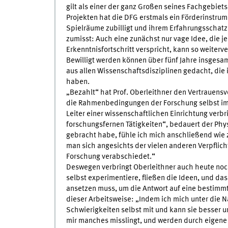
gilt als einer der ganz Großen seines Fachgebiet
Projekten hat die DFG erstmals ein Förderinstrum
Spielräume zubilligt und ihrem Erfahrungsschatz
zumisst: Auch eine zunächst nur vage Idee, die 
Erkenntnisfortschritt verspricht, kann so weiterv
Bewilligt werden können über fünf Jahre insgesam
aus allen Wissenschaftsdisziplinen gedacht, die 
haben.
„Bezahlt“ hat Prof. Oberleithner den Vertrauens
die Rahmenbedingungen der Forschung selbst imm
Leiter einer wissenschaftlichen Einrichtung verbr
forschungsfernen Tätigkeiten“, bedauert der Phys
gebracht habe, fühle ich mich anschließend wie 
man sich angesichts der vielen anderen Verpflich
Forschung verabschiedet.“
Deswegen verbringt Oberleithner auch heute noc
selbst experimentiere, fließen die Ideen, und das 
ansetzen muss, um die Antwort auf eine bestimmte
dieser Arbeitsweise: „Indem ich mich unter die N
Schwierigkeiten selbst mit und kann sie besser 
mir manches misslingt, und werden durch eigene 