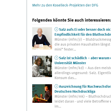
Mehr zu den Koselleck-Projekten der DFG
Folgendes könnte Sie auch interessieren
Salz aufs Ei oder besser doch nic
Empfindlichkeit für den Bluthochdr
Münster (mfm/jr) – Blutdruckmessg
die aus privaten Haushalten längst
mini“ fester…
Salz ist schädlich – aber warum 
Universität Münster
Münster (mfm/kd) – Aus den meisten
allerdings ungesund: Salz. Eigentli
Konsum das…
Auszeichnung für Nachwuchsforsc
Deutschen Hochdruckliga
Münster (mfm/mk) – Bluthochdruck i
leidet daran - und viele Betroffen
im…