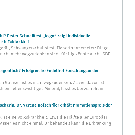
:
ht? Erster Schnelltest „to go“ zeigt individuelle
uck-Faktor Nr. 1
erät, Schwangerschaftstest, Fieberthermometer: Dinge,
 nicht mehr wegzudenken sind. Künftig könnte auch „SBT-
eigentlich? Erfolgreiche Endothel-Forschung an der
 Speisen ist es nicht wegzudenken. Zu viel davon ist
ch ein lebenswichtiges Mineral, lässt es bei zu hohem
herin: Dr. Verena Hofschröer erhält Promotionspreis der
st eine Volkskrankheit: Etwa die Hälfte aller Europäer
e wissen es nicht einmal. Unbehandelt kann die Erkrankung