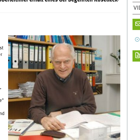
berleithner erhält eines der begehrten Koselleck-
VI
st
er
,
e"
und