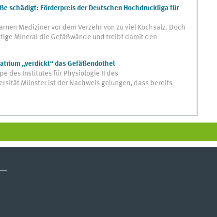
ße schädigt: Förderpreis der Deutschen Hochdruckliga für
rnen Mediziner vor dem Verzehr von zu viel Kochsalz. Doch
tige Mineral die Gefäßwände und treibt damit den
atrium „verdickt“ das Gefäßendothel
e des Institutes für Physiologie II des
ersität Münster ist der Nachweis gelungen, dass bereits