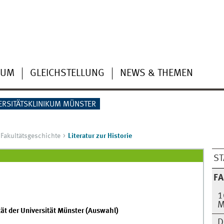
IUM
GLEICHSTELLUNG
NEWS & THEMEN
ERSITÄTSKLINIKUM MÜNSTER
Fakultätsgeschichte
Literatur zur Historie
S
FA
1
M
tät der Universität Münster (Auswahl)
D