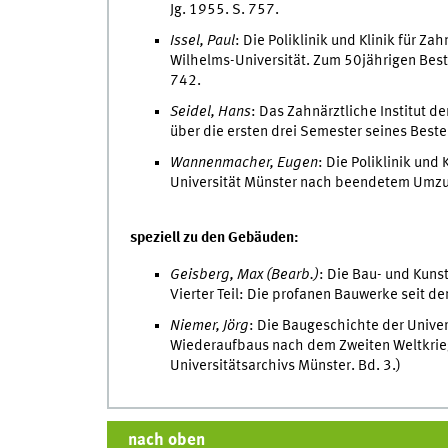
Jg. 1955. S. 757.
Issel, Paul
: Die Poliklinik und Klinik für Z
Wilhelms-Universität. Zum 50jährigen Beste
742.
Seidel, Hans
: Das Zahnärztliche Institut d
über die ersten drei Semester seines Best
Wannenmacher, Eugen
: Die Poliklinik und
Universität Münster nach beendetem Umzug.
speziell zu den Gebäuden:
Geisberg, Max (Bearb.)
: Die Bau- und Kuns
Vierter Teil: Die profanen Bauwerke seit 
Niemer, Jörg
: Die Baugeschichte der Unive
Wiederaufbaus nach dem Zweiten Weltkrieg
Universitätsarchivs Münster. Bd. 3.)
nach oben