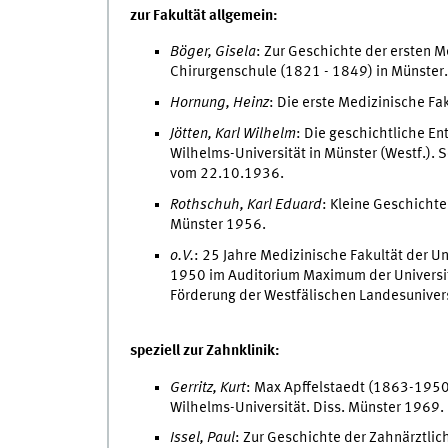
zur Fakultät allgemein:
Böger, Gisela
: Zur Geschichte der ersten 
Chirurgenschule (1821 - 1849) in Münster.
Hornung, Heinz
: Die erste Medizinische F
Jötten, Karl Wilhelm
: Die geschichtliche En
Wilhelms-Universität in Münster (Westf.). 
vom 22.10.1936.
Rothschuh, Karl Eduard
: Kleine Geschichte
Münster 1956.
o.V.
: 25 Jahre Medizinische Fakultät der U
1950 im Auditorium Maximum der Universitä
Förderung der Westfälischen Landesunivers
speziell zur Zahnklinik:
Gerritz, Kurt
: Max Apffelstaedt (1863-1950
Wilhelms-Universität. Diss. Münster 1969.
Issel, Paul
: Zur Geschichte der Zahnärztlic