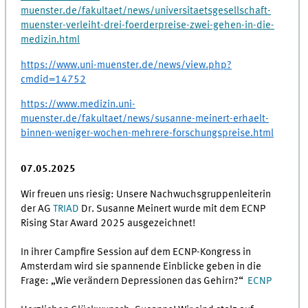
muenster.de/fakultaet/news/universitaetsgesellschaft-
muenster-verleiht-drei-foerderpreise-zwei-gehen-in-die-
medizin.html
https://www.uni-muenster.de/news/view.php?
cmdid=14752
https://www.medizin.uni-
muenster.de/fakultaet/news/susanne-meinert-erhaelt-
binnen-weniger-wochen-mehrere-forschungspreise.html
07.05.2025
Wir freuen uns riesig: Unsere Nachwuchsgruppenleiterin
der AG
TRIAD
Dr. Susanne Meinert wurde mit dem ECNP
Rising Star Award 2025 ausgezeichnet!
In ihrer Campfire Session auf dem ECNP-Kongress in
Amsterdam wird sie spannende Einblicke geben in die
Frage: „Wie verändern Depressionen das Gehirn?“
ECNP