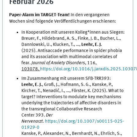
Februar 2026
Paper-Alarm im TARGET-Team!
In den vergangenen
Wochen sind folgende Veröffentlichungen erschienen:
In Kooperation mit unseren Kolleg*innen aus Siegen:
Breuer, F., Hildebrand, A. S., Finke, J. B., Bucher, L.,
Dannlowski, U., Klucken, T., …,
Leehr, E. J.
(2025).
Antisaccade performance in spider phobia
and its association with multimodal correlates of
fear.
Journal of Anxiety Disorders
, 116,
103078.
https://doi.org/10.1016/j.janxdis.2025.10307
Im Zusammenhang mit unserem SFB-TRR393:
Leehr, E. J.
, Groß, J., Hofmann, S. G., Kanske, P.,
Kircher, T., Nenadić, I., …, Förster, K. (2025).
What to
target? Interventions to modulate key mechanisms
underlying the trajectories of affective disorders in
the transregional Collaborative Research
Center 393.
Der
Nervenarzt.
https://doi.org/10.1007/s00115-025-
01929-0
Kanske, P., Alexander, N., Bernhardt, N., Ehrlich, S.,