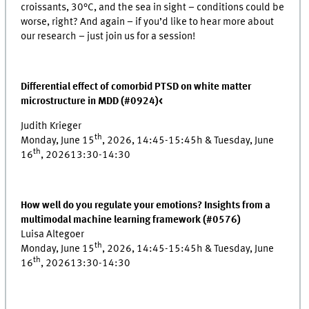
croissants, 30°C, and the sea in sight – conditions could be
worse, right? And again – if you’d like to hear more about
our research – just join us for a session!
Differential effect of comorbid PTSD on white matter
microstructure in MDD (#0924)<
Judith Krieger
th
Monday, June 15
, 2026, 14:45-15:45h & Tuesday, June
th
16
, 202613:30-14:30
How well do you regulate your emotions? Insights from a
multimodal machine learning framework (#0576)
Luisa Altegoer
th
Monday, June 15
, 2026, 14:45-15:45h & Tuesday, June
th
16
, 202613:30-14:30