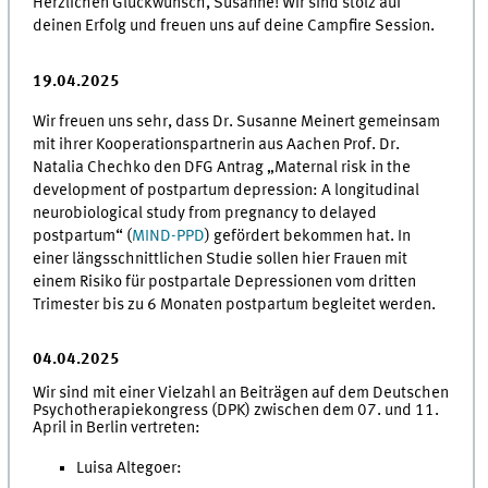
Herzlichen Glückwunsch, Susanne! Wir sind stolz auf
deinen Erfolg und freuen uns auf deine Campfire Session.
19.04.2025
Wir freuen uns sehr, dass Dr. Susanne Meinert gemeinsam
mit ihrer Kooperationspartnerin aus Aachen Prof. Dr.
Natalia Chechko den DFG Antrag
„
Maternal risk in the
development of postpartum depression: A longitudinal
neurobiological study from pregnancy to delayed
postpartum
“
(
MIND-PPD
) gefördert bekommen hat. In
einer längsschnittlichen Studie sollen hier Frauen mit
einem Risiko für postpartale Depressionen vom dritten
Trimester bis zu 6 Monaten postpartum begleitet werden.
04.04.2025
Wir sind mit einer Vielzahl an Beiträgen auf dem Deutschen
Psychotherapiekongress (DPK) zwischen dem 07. und 11.
April in Berlin vertreten:
Luisa Altegoer: