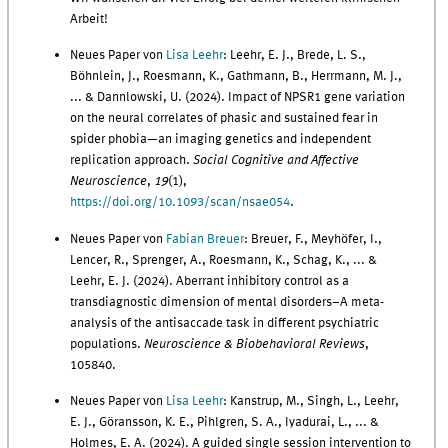
Arbeit!
Neues Paper von
Lisa Leehr
: Leehr, E. J., Brede, L. S.,
Böhnlein, J., Roesmann, K., Gathmann, B., Herrmann, M. J.,
...
& Dannlowski, U. (2024). Impact of NPSR1 gene variation
on the neural correlates of phasic and sustained fear in
spider phobia—an imaging genetics and independent
replication approach.
Social Cognitive and Affective
Neuroscience
,
19
(1),
https://doi.org/10.1093/scan/nsae054
.
Neues Paper von
Fabian Breuer
: Breuer, F., Meyhöfer, I.,
Lencer, R., Sprenger, A., Roesmann, K., Schag, K., ...
&
Leehr, E. J. (2024). Aberrant inhibitory control as a
transdiagnostic dimension of mental disorders–A meta-
analysis of the antisaccade task in different psychiatric
populations.
Neuroscience & Biobehavioral Reviews
,
105840.
Neues Paper von
Lisa Leehr
: Kanstrup, M., Singh, L., Leehr,
E. J., Göransson, K. E., Pihlgren, S. A., Iyadurai, L., ...
&
Holmes, E. A. (2024). A guided single session intervention to