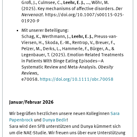
Groß, J., Culmsee, C.,
Leehr, E. J.
, …, Wöhr, M.
(2025).
Key mechanisms of affective disorders.
Der
Nervenarzt
.
https://doi.org/10.1007/s00115-025-
01920-9
Mit unserer Beteiligung:
Schag, K., Werthmann, J.,
Leehr, E. J.
, Preuss-van-
Viersen, H., Skoda, E.-M., Rentrop, V., Breuer,
F.,
Pelzer, M., Derks, L., Hammerle, F., Bürger, A., &
Legenbauer, T. (2025).
Emotion-Related Treatments
in Patients With Binge Eating Episodes—A
Systematic Review and Meta-Analysis.
Obesity
Reviews
,
e70058.
https://doi.org/10.1111/obr.70058
Januar/Februar 2026
Wir begrüßen herzlichen unsere neuen Kolleginnen
Sara
Papenbrock
und
Dunya Bedir
!
Sara wird den SFB unterstützen und Dunya kümmert sich
um die NAE-Studie. Wir freuen uns über eure Unterstützung