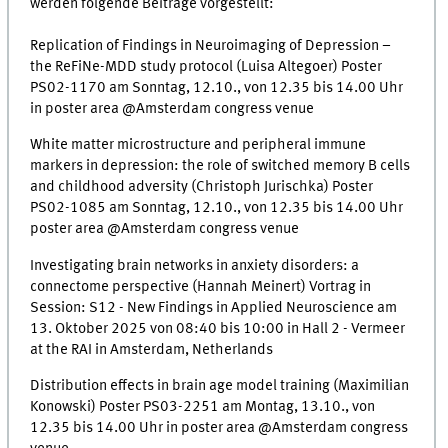
werden folgende Beiträge vorgestellt:
Replication of Findings in Neuroimaging of Depression –
the ReFiNe-MDD study protocol (Luisa Altegoer) Poster
PS02-1170 am Sonntag, 12.10., von 12.35 bis 14.00 Uhr
in poster area @Amsterdam congress venue
White matter microstructure and peripheral immune
markers in depression: the role of switched memory B cells
and childhood adversity (Christoph Jurischka) Poster
PS02-1085 am Sonntag, 12.10., von 12.35 bis 14.00 Uhr
poster area @Amsterdam congress venue
Investigating brain networks in anxiety disorders: a
connectome perspective (Hannah Meinert) Vortrag in
Session: S12 - New Findings in Applied Neuroscience am
13.
Oktober 2025 von 08:40 bis 10:00 in Hall 2 - Vermeer
at the RAI in Amsterdam, Netherlands
Distribution effects in brain age model training (Maximilian
Konowski) Poster PS03-2251 am Montag, 13.10., von
12.35 bis 14.00 Uhr in poster area @Amsterdam congress