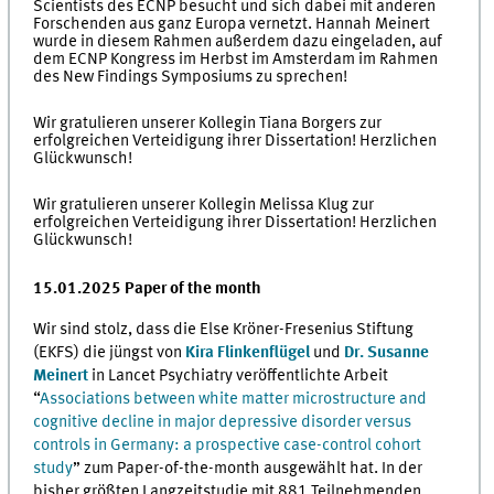
Scientists des ECNP besucht und sich dabei mit anderen
Forschenden aus ganz Europa vernetzt. Hannah Meinert
wurde in diesem Rahmen außerdem dazu eingeladen, auf
dem ECNP Kongress im Herbst im Amsterdam im Rahmen
des New Findings Symposiums zu sprechen!
Wir gratulieren unserer Kollegin Tiana Borgers zur
erfolgreichen Verteidigung ihrer Dissertation! Herzlichen
Glückwunsch!
Wir gratulieren unserer Kollegin Melissa Klug zur
erfolgreichen Verteidigung ihrer Dissertation! Herzlichen
Glückwunsch!
15.01.2025 Paper of the month
Wir sind stolz, dass die Else Kröner-Fresenius Stiftung
(EKFS) die jüngst von
Kira Flinkenflügel
und
Dr. Susanne
Meinert
in Lancet Psychiatry veröffentlichte Arbeit
“
Associations between white matter microstructure and
cognitive decline in major depressive disorder versus
controls in Germany: a prospective case-control cohort
study
” zum Paper-of-the-month ausgewählt hat. In der
bisher größten Langzeitstudie mit 881 Teilnehmenden