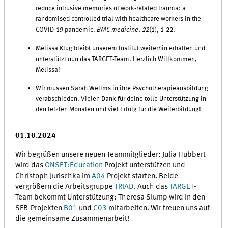
reduce intrusive memories of work-related trauma: a
randomised controlled trial with healthcare workers in the
COVID-19 pandemic.
BMC medicine
,
22
(1), 1-22.
Melissa Klug
bleibt unserem Institut weiterhin erhalten und
unterstützt nun das TARGET-Team. Herzlich Willkommen,
Melissa!
Wir müssen Sarah Wellms in ihre Psychotherapieausbildung
verabschieden. Vielen Dank für deine tolle Unterstützung in
den letzten Monaten und viel Erfolg für die Weiterbildung!
01.10.2024
Wir begrüßen unsere neuen Teammitglieder: Julia Hubbert
wird das
ONSET:Education
Projekt unterstützen und
Christoph Jurischka im
A04
Projekt starten. Beide
vergrößern die Arbeitsgruppe
TRIAD
. Auch das
TARGET
-
Team bekommt Unterstützung: Theresa Slump wird in den
SFB-Projekten
B01
und
C03
mitarbeiten. Wir freuen uns auf
die gemeinsame Zusammenarbeit!