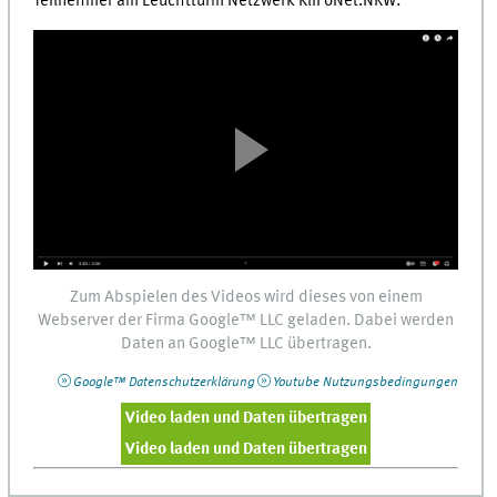
Teilnehmer am Leuchtturm Netzwerk KliFoNet.NRW:
Zum Abspielen des Videos wird dieses von einem
Webserver
der Firma
Google™
LLC
geladen. Dabei werden
Daten an
Google™
LLC
übertragen.
Google™
Datenschutzerklärung
Youtube
Nutzungsbedingungen
Video laden und Daten übertragen
Video laden und Daten übertragen