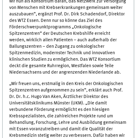
wir nun als Konsortium daran, das Netzwerk zur Versorgung
von Menschen mit Krebserkrankungen gemeinsam weiter
auszubauen“, ergänzt Prof. Dr. Dirk Schadendorf, Direktor
des WTZ Essen. Denn nur so könne das Ziel des
Förderschwerpunktprogramms „Onkologische
Spitzenzentren“ der Deutschen Krebshilfe erreicht
werden, wirklich allen Patienten – auch außerhalb der
Ballungszentren – den Zugang zu onkologischer
Spitzenmedizin, modernster Technik und innovativen
klinischen Studien zu ermöglichen. Das WTZ Konsortium
deckt die gesamte Ruhrregion, Westfalen sowie Teile
Niedersachsens und der angrenzenden Niederlande ab.
„Wir freuen uns, erstmalig in den Kreis der Onkologischen
Spitzenzentren aufgenommen zu sein“, erklärt auch Prof.
Dr. Dr. h.c. Hugo Van Aken, Ärztlicher Direktor des
Universitätsklinikums Münster (UKM). „Die damit
verbundene Förderung ermöglicht es den hiesigen
Krebsspezialisten, die zahlreichen Projekte rund um
Behandlung, Forschung, Lehre und Ausbildung gemeinsam
mit Essen voranzutreiben und damit die Qualität der
Krebsmedizin stetig weiter zu verbessern. Dafür haben wir