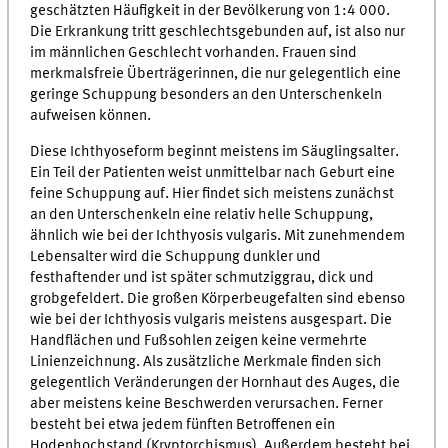
geschätzten Häufigkeit in der Bevölkerung von 1:4 000.
Die Erkrankung tritt geschlechtsgebunden auf, ist also nur
im männlichen Geschlecht vorhanden. Frauen sind
merkmalsfreie Überträgerinnen, die nur gelegentlich eine
geringe Schuppung besonders an den Unterschenkeln
aufweisen können.
Diese Ichthyoseform beginnt meistens im Säuglingsalter.
Ein Teil der Patienten weist unmittelbar nach Geburt eine
feine Schuppung auf. Hier findet sich meistens zunächst
an den Unterschenkeln eine relativ helle Schuppung,
ähnlich wie bei der Ichthyosis vulgaris. Mit zunehmendem
Lebensalter wird die Schuppung dunkler und
festhaftender und ist später schmutziggrau, dick und
grobgefeldert. Die großen Körperbeugefalten sind ebenso
wie bei der Ichthyosis vulgaris meistens ausgespart. Die
Handflächen und Fußsohlen zeigen keine vermehrte
Linienzeichnung. Als zusätzliche Merkmale finden sich
gelegentlich Veränderungen der Hornhaut des Auges, die
aber meistens keine Beschwerden verursachen. Ferner
besteht bei etwa jedem fünften Betroffenen ein
Hodenhochstand (Kryptorchismus). Außerdem besteht bei