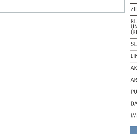
ZI
RE
U
(R
SE
LI
AK
AR
PU
D
I