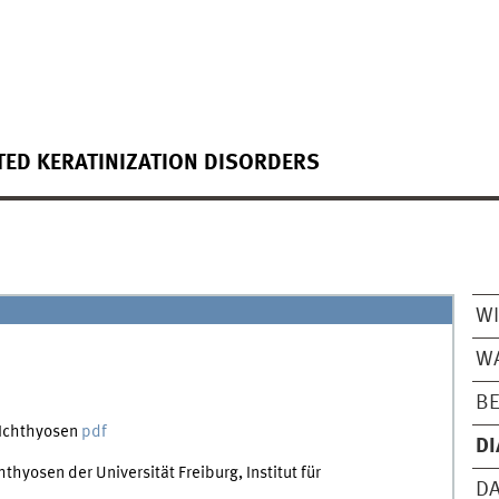
ED KERATINIZATION DISORDERS
W
WA
B
 Ichthyosen
pdf
DI
hyosen der Universität Freiburg, Institut für
DA