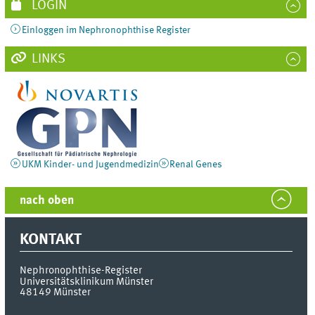
LOGIN
Einloggen im Nephronophthise Register
LINKS
UKM Kinder- und Jugendmedizin
Renal Genes
nach oben
KONTAKT
Nephronophthise-Register
Universitätsklinikum Münster
48149
Münster