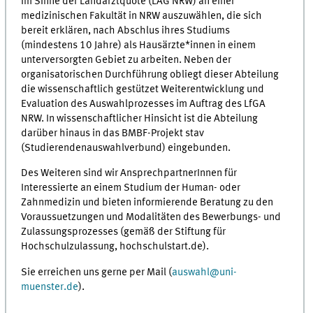
im Sinne der Landarztquote (LAG NRW) an einer
medizinischen Fakultät in NRW auszuwählen, die sich
bereit erklären, nach Abschlus ihres Studiums
(mindestens 10 Jahre) als Hausärzte*innen in einem
unterversorgten Gebiet zu arbeiten. Neben der
organisatorischen Durchführung obliegt dieser Abteilung
die wissenschaftlich gestützet Weiterentwicklung und
Evaluation des Auswahlprozesses im Auftrag des LfGA
NRW. In wissenschaftlicher Hinsicht ist die Abteilung
darüber hinaus in das BMBF-Projekt stav
(Studierendenauswahlverbund) eingebunden.
Des Weiteren sind wir AnsprechpartnerInnen für
Interessierte an einem Studium der Human- oder
Zahnmedizin und bieten informierende Beratung zu den
Voraussuetzungen und Modalitäten des Bewerbungs- und
Zulassungsprozesses (gemäß der Stiftung für
Hochschulzulassung, hochschulstart.de).
Sie erreichen uns gerne per Mail (
auswahl@uni-
muenster.de
).