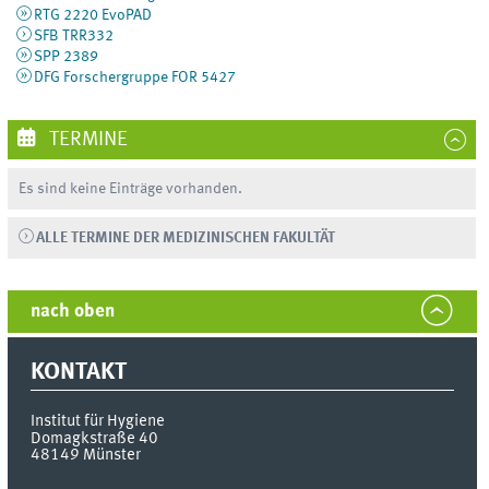
RTG 2220 EvoPAD
SFB TRR332
SPP 2389
DFG Forschergruppe FOR 5427
TERMINE
Es sind keine Einträge vorhanden.
ALLE TERMINE DER MEDIZINISCHEN FAKULTÄT
nach oben
KONTAKT
Institut für Hygiene
Domagkstraße 40
48149
Münster