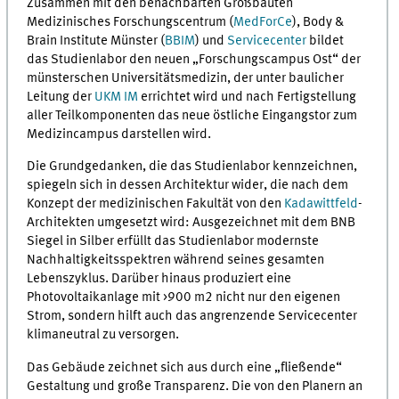
Zusammen mit den benachbarten Großbauten
Medizinisches Forschungscentrum (
MedForCe
), Body &
Brain Institute Münster (
BBIM
) und
Servicecenter
bildet
das Studienlabor den neuen „Forschungscampus Ost“ der
münsterschen Universitätsmedizin, der unter baulicher
Leitung der
UKM IM
errichtet wird und nach Fertigstellung
aller Teilkomponenten das neue östliche Eingangstor zum
Medizincampus darstellen wird.
Die Grundgedanken, die das Studienlabor kennzeichnen,
spiegeln sich in dessen Architektur wider, die nach dem
Konzept der medizinischen Fakultät von den
Kadawittfeld
-
Architekten umgesetzt wird: Ausgezeichnet mit dem BNB
Siegel in Silber erfüllt das Studienlabor modernste
Nachhaltigkeitsspektren während seines gesamten
Lebenszyklus. Darüber hinaus produziert eine
Photovoltaikanlage mit >900 m2 nicht nur den eigenen
Strom, sondern hilft auch das angrenzende Servicecenter
klimaneutral zu versorgen.
Das Gebäude zeichnet sich aus durch eine „fließende“
Gestaltung und große Transparenz. Die von den Planern an