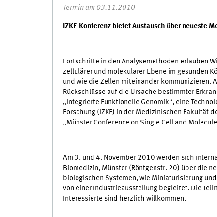
Termin am 03.11.2010
IZKF-Konferenz bietet Austausch über neueste M
Fortschritte in den Analysemethoden erlauben Wi
zellulärer und molekularer Ebene im gesunden Kör
und wie die Zellen miteinander kommunizieren.
Rückschlüsse auf die Ursache bestimmter Erkrank
„Integrierte Funktionelle Genomik“, eine Technol
Forschung (IZKF) in der Medizinischen Fakultät d
„Münster Conference on Single Cell and Molecule
Am 3. und 4. November 2010 werden sich internat
Biomedizin, Münster (Röntgenstr. 20) über die n
biologischen Systemen, wie Miniaturisierung un
von einer Industrieausstellung begleitet. Die Tei
Interessierte sind herzlich willkommen.