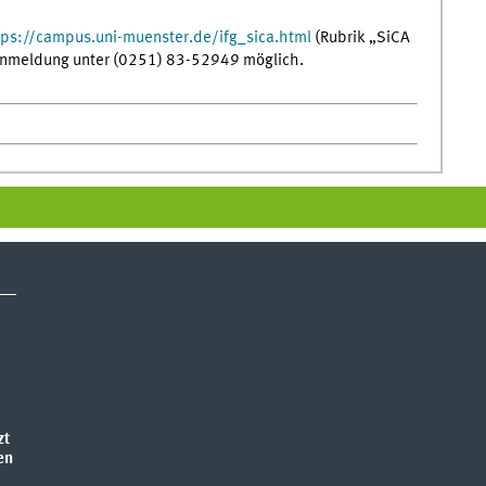
tps://campus.uni-muenster.de/ifg_sica.html
(Rubrik „SiCA
 Anmeldung unter (0251) 83-52949 möglich.
zt
en