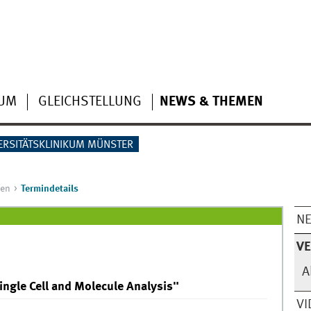
IUM
GLEICHSTELLUNG
NEWS & THEMEN
ERSITÄTSKLINIKUM MÜNSTER
gen
Termindetails
N
V
A
ingle Cell and Molecule Analysis"
VI