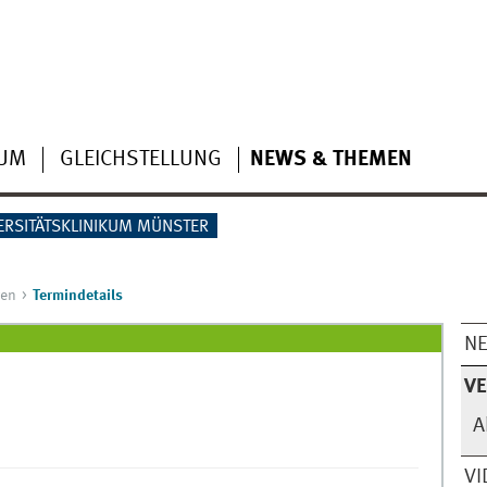
IUM
GLEICHSTELLUNG
NEWS & THEMEN
ERSITÄTSKLINIKUM MÜNSTER
gen
Termindetails
N
V
A
VI