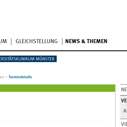
IUM
GLEICHSTELLUNG
NEWS & THEMEN
ERSITÄTSKLINIKUM MÜNSTER
gen
Termindetails
N
V
A
VI