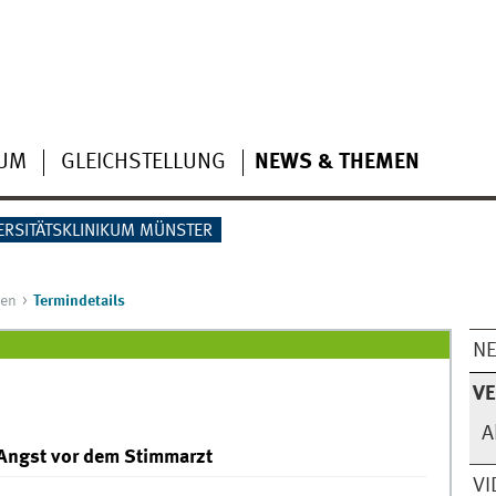
IUM
GLEICHSTELLUNG
NEWS & THEMEN
ERSITÄTSKLINIKUM MÜNSTER
gen
Termindetails
N
V
A
 Angst vor dem Stimmarzt
VI