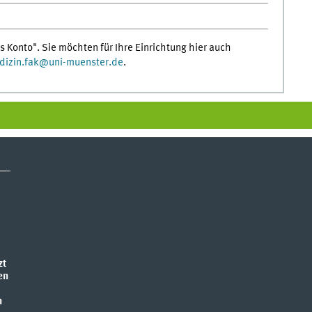
s Konto". Sie möchten für Ihre Einrichtung hier auch
izin.fak
@
uni-muenster.de
.
zt
en
n