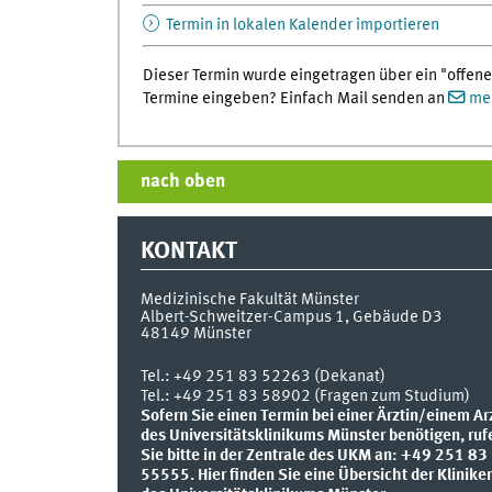
Termin in lokalen Kalender importieren
Dieser Termin wurde eingetragen über ein "offene
Termine eingeben? Einfach Mail senden an
med
nach oben
KONTAKT
Medizinische Fakultät Münster
Albert-Schweitzer-Campus 1, Gebäude D3
48149
Münster
Tel.:
+49 251 83 52263 (Dekanat)
Tel.: +49 251 83 58902 (Fragen zum Studium)
Sofern Sie einen Termin bei einer Ärztin/einem Ar
des Universitätsklinikums Münster benötigen, ruf
Sie bitte in der Zentrale des UKM an: +49 251 83
55555.
Hier finden Sie eine Übersicht der Klinike