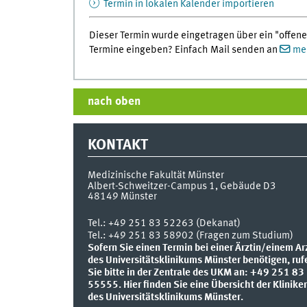
Termin in lokalen Kalender importieren
Dieser Termin wurde eingetragen über ein "offene
Termine eingeben? Einfach Mail senden an
med
nach oben
KONTAKT
Medizinische Fakultät Münster
Albert-Schweitzer-Campus 1, Gebäude D3
48149
Münster
Tel.:
+49 251 83 52263 (Dekanat)
Tel.: +49 251 83 58902 (Fragen zum Studium)
Sofern Sie einen Termin bei einer Ärztin/einem Ar
des Universitätsklinikums Münster benötigen, ruf
Sie bitte in der Zentrale des UKM an: +49 251 83
55555.
Hier finden Sie eine Übersicht der Klinike
des Universitätsklinikums Münster.