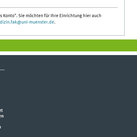
s Konto". Sie möchten für Ihre Einrichtung hier auch
izin.fak
@
uni-muenster.de
.
zt
en
n