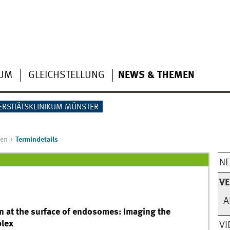
IUM
GLEICHSTELLUNG
NEWS & THEMEN
ERSITÄTSKLINIKUM MÜNSTER
gen
Termindetails
N
V
A
n at the surface of endosomes: Imaging the
plex
VI