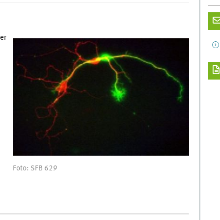
er
Foto: SFB 629