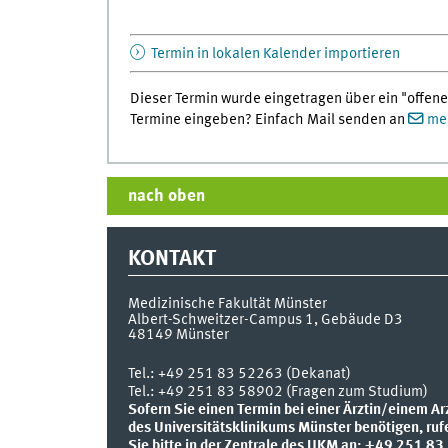
Termin in lokalen Kalender importieren
Dieser Termin wurde eingetragen über ein "offene
Termine eingeben? Einfach Mail senden an
med
nach oben
KONTAKT
Medizinische Fakultät Münster
Albert-Schweitzer-Campus 1, Gebäude D3
48149
Münster
Tel.:
+49 251 83 52263 (Dekanat)
Tel.: +49 251 83 58902 (Fragen zum Studium)
Sofern Sie einen Termin bei einer Ärztin/einem Ar
des Universitätsklinikums Münster benötigen, ruf
Sie bitte in der Zentrale des UKM an: +49 251 83