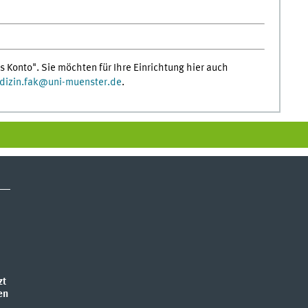
s Konto". Sie möchten für Ihre Einrichtung hier auch
izin.fak
@
uni-muenster.de
.
zt
en