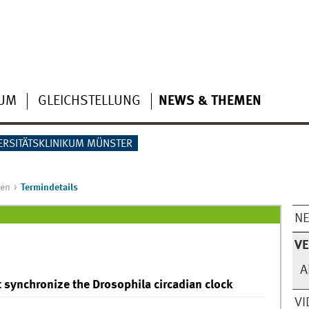
IUM
GLEICHSTELLUNG
NEWS & THEMEN
ERSITÄTSKLINIKUM MÜNSTER
gen
Termindetails
N
V
A
synchronize the Drosophila circadian clock
VI