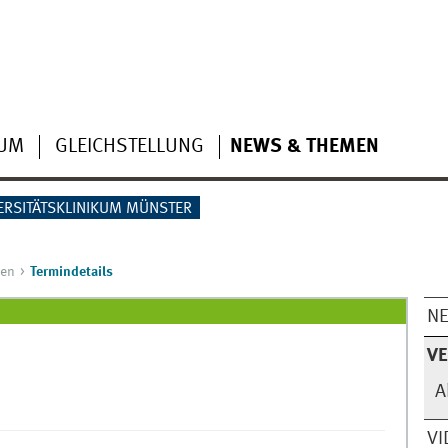
IUM
GLEICHSTELLUNG
NEWS & THEMEN
ERSITÄTSKLINIKUM MÜNSTER
gen
Termindetails
N
V
A
VI