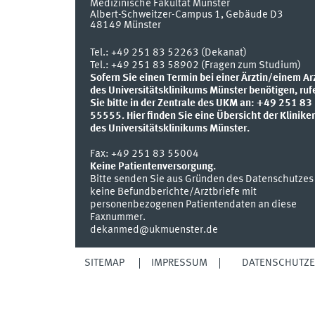
Medizinische Fakultät Münster
Albert-Schweitzer-Campus 1, Gebäude D3
48149
Münster
Tel.:
+49 251 83 52263 (Dekanat)
Tel.: +49 251 83 58902 (Fragen zum Studium)
Sofern Sie einen Termin bei einer Ärztin/einem Ar
des Universitätsklinikums Münster benötigen, ruf
Sie bitte in der Zentrale des UKM an: +49 251 83
55555.
Hier finden Sie eine Übersicht der Klinike
des Universitätsklinikums Münster.
Fax:
+49 251 83 55004
Keine Patientenversorgung.
Bitte senden Sie aus Gründen des Datenschutzes
keine Befundberichte/Arztbriefe mit
personenbezogenen Patientendaten an diese
Faxnummer.
dekanmed@ukmuenster.de
SITEMAP
IMPRESSUM
DATENSCHUTZ