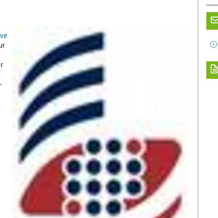
ve
ur
r
–