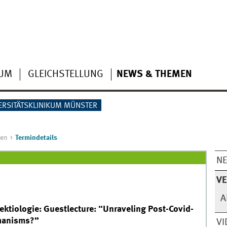
IUM
GLEICHSTELLUNG
NEWS & THEMEN
ERSITÄTSKLINIKUM MÜNSTER
gen
Termindetails
N
V
A
ktiologie: Guestlecture: “Unraveling Post-Covid-
chanisms?”
VI