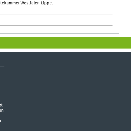
Ärztekammer Westfalen-Lippe.
zt
en
n