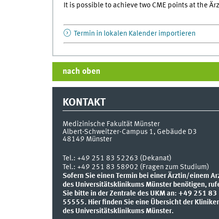
It is possible to achieve two CME points at the 
Termin in lokalen Kalender importieren
nach oben
KONTAKT
Medizinische Fakultät Münster
Albert-Schweitzer-Campus 1, Gebäude D3
48149
Münster
Tel.:
+49 251 83 52263 (Dekanat)
Tel.: +49 251 83 58902 (Fragen zum Studium)
Sofern Sie einen Termin bei einer Ärztin/einem Ar
des Universitätsklinikums Münster benötigen, ruf
Sie bitte in der Zentrale des UKM an: +49 251 83
55555.
Hier finden Sie eine Übersicht der Klinike
des Universitätsklinikums Münster.