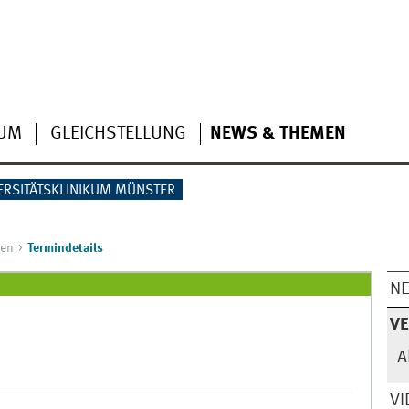
IUM
GLEICHSTELLUNG
NEWS & THEMEN
ERSITÄTSKLINIKUM MÜNSTER
gen
Termindetails
N
V
A
VI