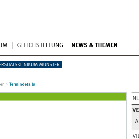
IUM
GLEICHSTELLUNG
NEWS & THEMEN
ERSITÄTSKLINIKUM MÜNSTER
gen
Termindetails
N
V
A
VI