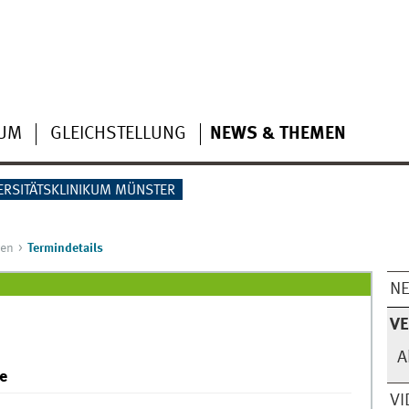
IUM
GLEICHSTELLUNG
NEWS & THEMEN
ERSITÄTSKLINIKUM MÜNSTER
gen
Termindetails
N
V
A
e
VI