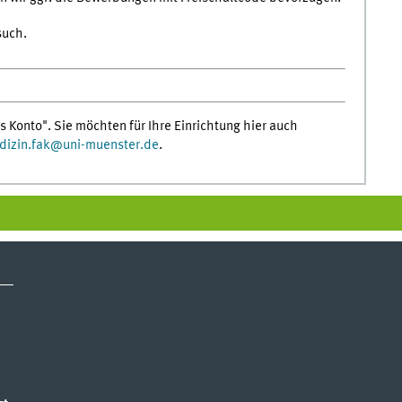
such.
s Konto". Sie möchten für Ihre Einrichtung hier auch
izin.fak
@
uni-muenster.de
.