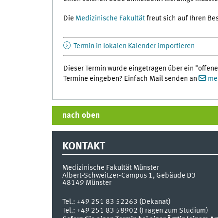
Die
Medizinische Fakultät
freut sich auf Ihren Be
Termin in lokalen Kalender importieren
Dieser Termin wurde eingetragen über ein "offene
Termine eingeben? Einfach Mail senden an
med
nach oben
KONTAKT
Medizinische Fakultät Münster
Albert-Schweitzer-Campus 1, Gebäude D3
48149
Münster
Tel.:
+49 251 83 52263 (Dekanat)
Tel.: +49 251 83 58902 (Fragen zum Studium)