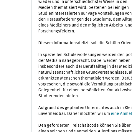
wieder und in unterschiedlichster Weise in den
Medien thematisiert wird, bestehen bei einigen
Studieninteressierten nur vage Vorstellungen von
den Herausforderungen des Studiums, dem Allta
eines Mediziners und den möglichen Arbeits- un
Forschungsfeldern.
Diesem Informationsdefizit soll die Schüler Orie
In speziellen Schülervorlesungen werden den po
der Medizin nahegebracht. Dabei werden neben d
insbesondere auch der Berufsalltag in der Medizi
naturwissenschaftlichen Grundverständnisses, 
erkrankten Menschen thematisiert werden. Darüb
vorgesehen, die sowohl die Vermittlung praktisch
Gelegenheit für einen persönlichen Kontakt zwis
Studierenden bieten.
Aufgrund des geplanten Unterrichtes auch in Kle
unvermeidbar. Daher möchten wir um
eine Anmel
Den geforderten Freischaltcode können Sie über 
einen solchen Code anmelden. Allerdings müsste