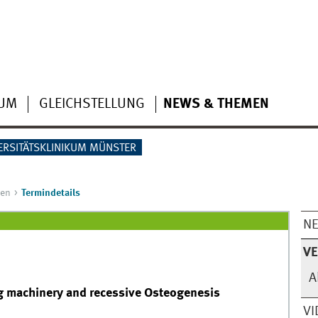
IUM
GLEICHSTELLUNG
NEWS & THEMEN
ERSITÄTSKLINIKUM MÜNSTER
gen
Termindetails
N
V
A
g machinery and recessive Osteogenesis
VI