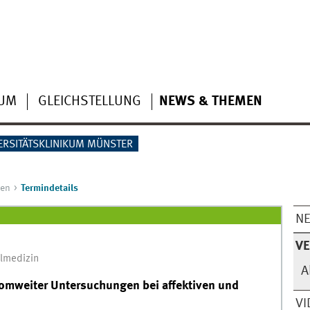
IUM
GLEICHSTELLUNG
NEWS & THEMEN
ERSITÄTSKLINIKUM MÜNSTER
gen
Termindetails
N
V
almedizin
A
nomweiter Untersuchungen bei affektiven und
VI