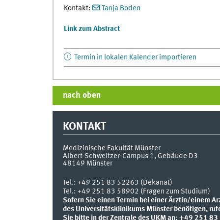
Kontakt:
Tanja Boden
Link zum Abstract
Termin in lokalen Kalender importieren
nach oben
KONTAKT
Medizinische Fakultät Münster
Albert-Schweitzer-Campus 1, Gebäude D3
48149
Münster
Tel.:
+49 251 83 52263 (Dekanat)
Tel.: +49 251 83 58902 (Fragen zum Studium)
Sofern Sie einen Termin bei einer Ärztin/einem Ar
des Universitätsklinikums Münster benötigen, ruf
Sie bitte in der Zentrale des UKM an: +49 251 83