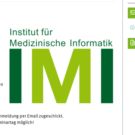
k
en
nmeldung per Email zugeschickt.
minartag möglich!