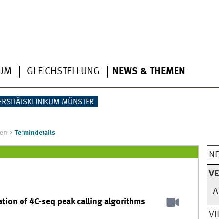
IUM
GLEICHSTELLUNG
NEWS & THEMEN
ERSITÄTSKLINIKUM MÜNSTER
gen
Termindetails
N
V
A
ion of 4C-seq peak calling algorithms
VI