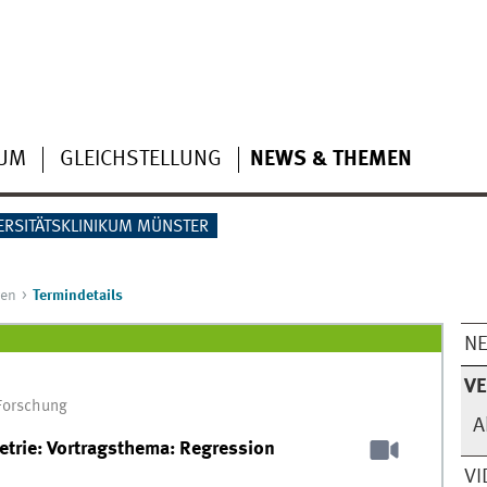
IUM
GLEICHSTELLUNG
NEWS & THEMEN
ERSITÄTSKLINIKUM MÜNSTER
gen
Termindetails
N
V
 Forschung
A
trie: Vortragsthema: Regression
VI