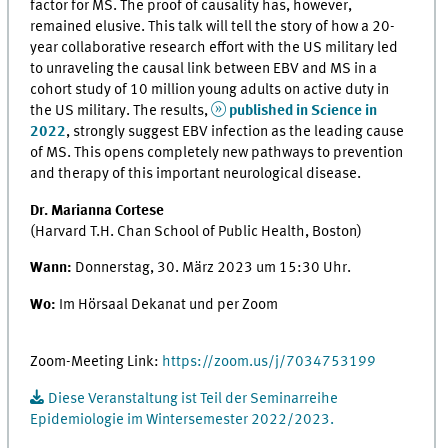
factor for MS. The proof of causality has, however,
remained elusive. This talk will tell the story of how a 20-
year collaborative research effort with the US military led
to unraveling the causal link between EBV and MS in a
cohort study of 10 million young adults on active duty in
the US military. The results,
published in Science in
2022
, strongly suggest EBV infection as the leading cause
of MS. This opens completely new pathways to prevention
and therapy of this important neurological disease.
Dr. Marianna Cortese
(Harvard T.H. Chan School of Public Health, Boston)
Wann:
Donnerstag, 30. März 2023 um 15:30 Uhr.
Wo:
Im Hörsaal Dekanat und per Zoom
Zoom-Meeting Link:
https://zoom.us/j/7034753199
Diese Veranstaltung ist Teil der Seminarreihe
Epidemiologie im Wintersemester 2022/2023.