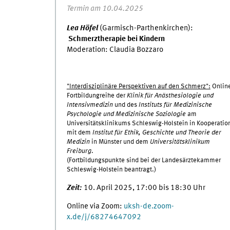
Termin am 10.04.2025
Lea Höfel
(Garmisch-Parthenkirchen):
Schmerztherapie bei Kindern
Moderation: Claudia Bozzaro
"Interdisziplinäre Perspektiven auf den Schmerz":
Onlin
Fortbildungreihe der
Klinik für Anästhesiologie und
Intensivmedizin
und des
Instituts für Medizinische
Psychologie und Medizinische Soziologie
am
Universitätsklinikums Schleswig-Holstein in Kooperatio
mit dem
Institut für Ethik, Geschichte und Theorie der
Medizin
in Münster und dem
Universitätsklinikum
Freiburg
.
(Fortbildungspunkte sind bei der Landesärztekammer
Schleswig-Holstein beantragt.)
Zeit:
10. April 2025, 17:00 bis 18:30 Uhr
Online via Zoom:
uksh-de.zoom-
x.de/j/68274647092