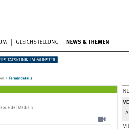
IUM
GLEICHSTELLUNG
NEWS & THEMEN
ERSITÄTSKLINIKUM MÜNSTER
gen
Termindetails
N
V
eorie der Medizin
A
VI