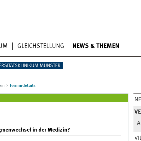
IUM
GLEICHSTELLUNG
NEWS & THEMEN
ERSITÄTSKLINIKUM MÜNSTER
gen
Termindetails
N
V
A
igmenwechsel in der Medizin?
VI