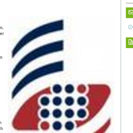
n.
er
en
n
ch