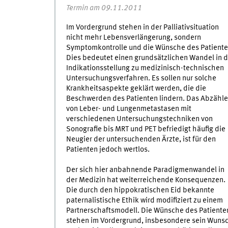
Termin am 09.11.2011
Im Vordergrund stehen in der Palliativsituation
nicht mehr Lebensverlängerung, sondern
Symptomkontrolle und die Wünsche des Patiente
Dies bedeutet einen grundsätzlichen Wandel in d
Indikationsstellung zu medizinisch-technischen
Untersuchungsverfahren. Es sollen nur solche
Krankheitsaspekte geklärt werden, die die
Beschwerden des Patienten lindern. Das Abzähl
von Leber- und Lungenmetastasen mit
verschiedenen Untersuchungstechniken von
Sonografie bis MRT und PET befriedigt häufig die
Neugier der untersuchenden Ärzte, ist für den
Patienten jedoch wertlos.
Der sich hier anbahnende Paradigmenwandel in
der Medizin hat weiterreichende Konsequenzen.
Die durch den hippokratischen Eid bekannte
paternalistische Ethik wird modifiziert zu einem
Partnerschaftsmodell. Die Wünsche des Patiente
stehen im Vordergrund, insbesondere sein Wuns