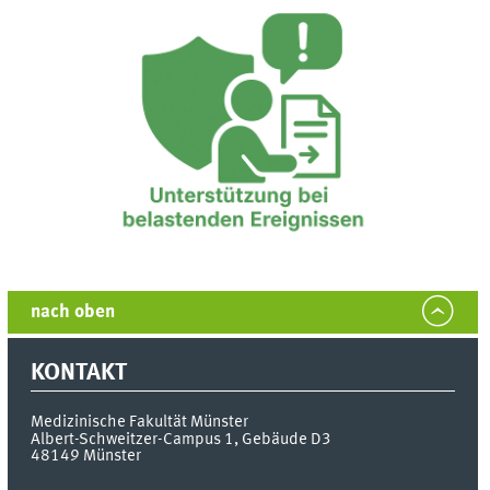
nach oben
KONTAKT
Medizinische Fakultät Münster
Albert-Schweitzer-Campus 1, Gebäude D3
48149
Münster