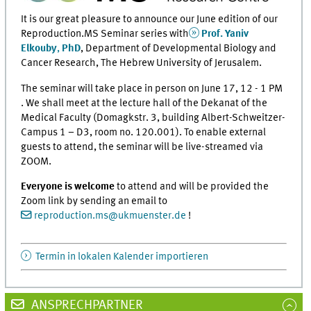
It is our great pleasure to announce our June edition of our
Reproduction.MS Seminar series with
Prof. Yaniv
Elkouby
,
PhD
,
Department of Developmental Biology and
Cancer Research,
The Hebrew University of Jerusalem.
The seminar will take place in person on June 17, 12 - 1 PM
. We shall meet at the lecture hall of the Dekanat of the
Medical Faculty (Domagkstr. 3, building Albert-Schweitzer-
Campus 1 – D3, room no. 120.001). To enable external
guests to attend, the seminar will be live-streamed via
ZOOM.
Everyone is welcome
to attend and will be provided the
Zoom link by sending an email to
reproduction.ms
@
ukmuenster.de
​​​​​​​ !
Termin in lokalen Kalender importieren
ANSPRECHPARTNER