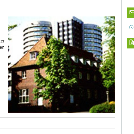
ter
len