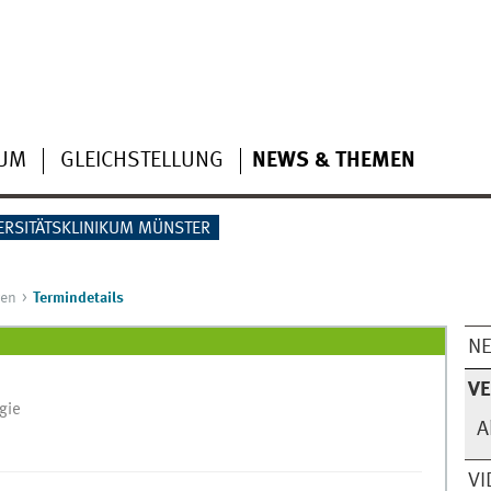
IUM
GLEICHSTELLUNG
NEWS & THEMEN
ERSITÄTSKLINIKUM MÜNSTER
gen
Termindetails
N
V
gie
A
VI