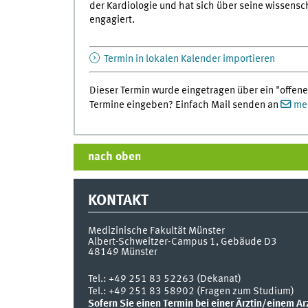
der Kardiologie und hat sich über seine wissensch
engagiert.
Termin in lokalen Kalender importieren
Dieser Termin wurde eingetragen über ein "offene
Termine eingeben? Einfach Mail senden an
med
nach oben
KONTAKT
Medizinische Fakultät Münster
Albert-Schweitzer-Campus 1, Gebäude D3
48149
Münster
Tel.:
+49 251 83 52263 (Dekanat)
Tel.: +49 251 83 58902 (Fragen zum Studium)
Sofern Sie einen Termin bei einer Ärztin/einem Ar