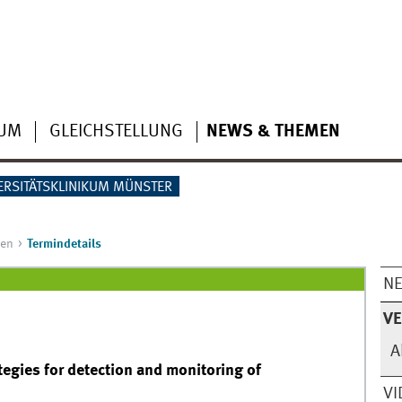
IUM
GLEICHSTELLUNG
NEWS & THEMEN
ERSITÄTSKLINIKUM MÜNSTER
gen
Termindetails
N
V
A
tegies for detection and monitoring of
VI