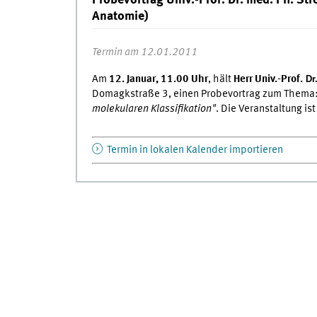
Probevortrag Univ.-Prof. Dr. med. Ph. St
Anatomie)
Termin am 12.01.2011
Am
12. Januar, 11.00 Uhr
, hält
Herr Univ.-Prof.
Dr.
Domagkstraße 3, einen Probevortrag zum Thema
molekularen Klassifikation"
. Die Veranstaltung ist
Termin in lokalen Kalender importieren