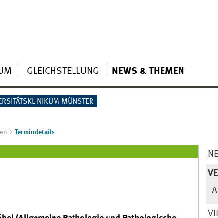
IUM
GLEICHSTELLUNG
NEWS & THEMEN
ERSITÄTSKLINIKUM MÜNSTER
gen
Termindetails
N
V
A
VI