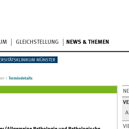
IUM
GLEICHSTELLUNG
NEWS & THEMEN
ERSITÄTSKLINIKUM MÜNSTER
gen
Termindetails
N
V
A
VI