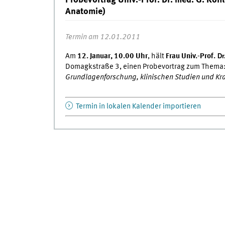
Probevortrag Univ.-Prof. Dr. med. G. Köh
Anatomie)
Termin am 12.01.2011
Am
12. Januar, 10.00 Uhr
, hält
Frau Univ.-Prof.
Dr
Domagkstraße 3, einen Probevortrag zum Thema
Grundlagenforschung, klinischen Studien und K
Termin in lokalen Kalender importieren