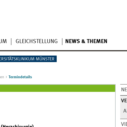
IUM
GLEICHSTELLUNG
NEWS & THEMEN
ERSITÄTSKLINIKUM MÜNSTER
gen
Termindetails
N
V
A
VI