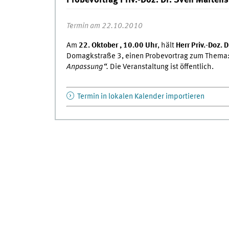
Probevortrag Priv.-Doz. Dr. Sven Martens
Termin am 22.10.2010
Am
22. Oktober , 10.00 Uhr
, hält
Herr Priv.-Doz. 
Domagkstraße 3, einen Probevortrag zum Thema
Anpassung“.
Die Veranstaltung ist öffentlich.
Termin in lokalen Kalender importieren