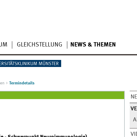
IUM
GLEICHSTELLUNG
NEWS & THEMEN
ERSITÄTSKLINIKUM MÜNSTER
gen
Termindetails
N
V
A
VI