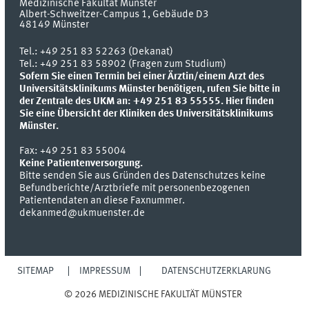
Medizinische Fakultät Münster
Albert-Schweitzer-Campus 1, Gebäude D3
48149
Münster
Tel.:
+49 251 83 52263 (Dekanat)
Tel.: +49 251 83 58902 (Fragen zum Studium)
Sofern Sie einen Termin bei einer Ärztin/einem Arzt des
Universitätsklinikums Münster benötigen, rufen Sie bitte in
der Zentrale des UKM an: +49 251 83 55555.
Hier finden
Sie eine Übersicht der Kliniken des Universitätsklinikums
Münster.
Fax:
+49 251 83 55004
Keine Patientenversorgung.
Bitte senden Sie aus Gründen des Datenschutzes keine
Befundberichte/Arztbriefe mit personenbezogenen
Patientendaten an diese Faxnummer.
dekanmed@ukmuenster.de
SITEMAP
IMPRESSUM
DATENSCHUTZERKLÄRUNG
© 2026 MEDIZINISCHE FAKULTÄT MÜNSTER