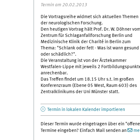
Termin am 20.02.2013
Die Vortragsreihe widmet sich aktuellen Themen
der neurologischen Forschung.
Den heutigen Vortrag hält Prof. Dr. W. Döhner vo
Zentrum für Schlaganfallforschung Berlin und
Medizinische Klinik der Charité in Berlin zum
Thema: "Schlank oder fett - Was ist wann gesund
oder schädlich?".
Die Veranstaltung ist von der Ärztekammer
Westfalen-Lippe mit jeweils 2 Fortbildungspunkt
anrechenbar.
Das Treffen findet um 18.15 Uhr s.t. im großen
Konferenzraum (Ebene 05 West, Raum 603) des
Zentralklinikums der Uni Münster statt.
Termin in lokalen Kalender importieren
Dieser Termin wurde eingetragen über ein "offene
Termine eingeben? Einfach Mail senden an
med