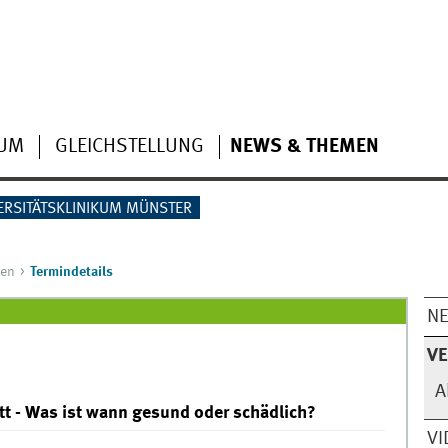
IUM
GLEICHSTELLUNG
NEWS & THEMEN
ERSITÄTSKLINIKUM MÜNSTER
gen
Termindetails
N
V
A
tt - Was ist wann gesund oder schädlich?
VI