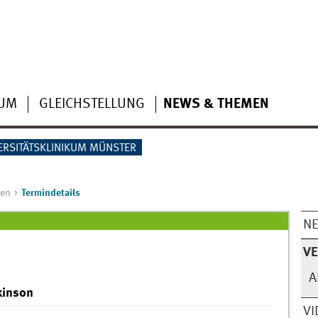
IUM
GLEICHSTELLUNG
NEWS & THEMEN
ERSITÄTSKLINIKUM MÜNSTER
gen
Termindetails
N
V
A
kinson
VI